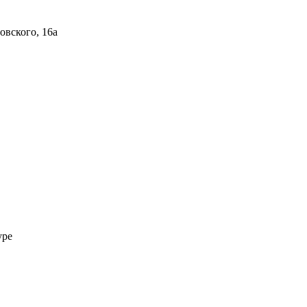
овского, 16а
уре