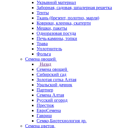
Укрывной материал
Заборная, садовая, шпалерная решетка
Тенты
Ткань (брезент, полотно, марля)
Коврики, клеенка, скатерти
Мешки, пакеты
Одноразовая посуда
Печь-камины, топки
Трава
Уплотнитель
Фольга
Семена овощей
Назад
Семена овощей
Сибирский сад
Золотая сотка Алтая
Уральский дачник
Партнер
Семена Алтая
Русский огород
Престиж
ЕвроСемена
Гавриш
Семко,Биотехнология др.
Семена цветов