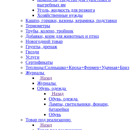
выгребных ям
Уголь, жидкость для розжига
Хозяйственные нужды
Кашпо, горшки, вазоны, керамика, подставки
Термометры
Трубы, колено, тройник
Добавки, корм для животных и птиц
Новогодний товар
Грунты, дренаж
Гвозди
Услуги
Сертификаты
Теплицы:Солнышко+Кроха+Фермер+Удачная+Бриз
Журналы
Назад
Журналы
Обувь, одежда
Назад
Обувь, одежда
Лампы, светильники, фонари,
батарейки
Обувь
Товар под реализацию
Назад