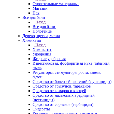
Строительные материалы
Магазин
Цех
Все для бани
Назад
Все для бани
Полотенце
Дерево, щетки, метла
Химикаты
Назад
Химикаты
Удобрения
Жидкие удобрения
Известняковая, фосфоритная мука, табачная
пыль
Регуляторы, стимуляторы роста, завезь,
бутон
Средство от болезней растений (фунгициды)
Средство от грызунов, тараканов
Средство от комаров и клещей
Средство от насекомых вредиделей
(пестициды)
Средство от сорняков (гербициды)
Сидераты
Компосты, средство для туалетных и