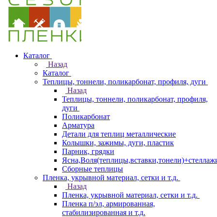
Каталог
Назад
Каталог
Теплицы, тоннели, поликарбонат, профиля, дуги
Назад
Теплицы, тоннели, поликарбонат, профиля,
дуги
Поликарбонат
Арматура
Детали для теплиц металлические
Колышки, зажимы, дуги, пластик
Парник, грядки
Ясна,Воля(теплицы,вставки,тонели)+стеллаж
Сборные теплицы
Пленка, укрывной материал, сетки и т.д.
Назад
Пленка, укрывной материал, сетки и т.д.
Пленка п/эл, армированная,
стабилизированная и т.д.