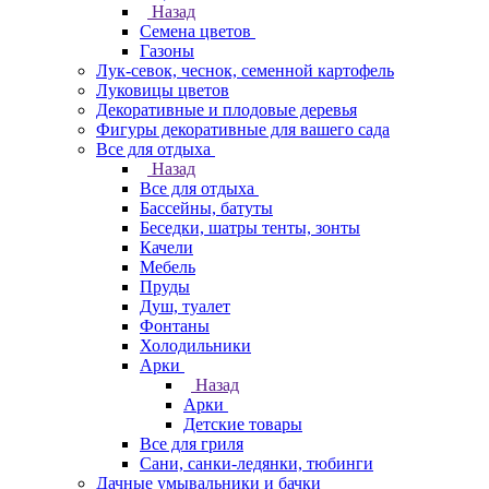
Назад
Семена цветов
Газоны
Лук-севок, чеснок, семенной картофель
Луковицы цветов
Декоративные и плодовые деревья
Фигуры декоративные для вашего сада
Все для отдыха
Назад
Все для отдыха
Бассейны, батуты
Беседки, шатры тенты, зонты
Качели
Мебель
Пруды
Душ, туалет
Фонтаны
Холодильники
Арки
Назад
Арки
Детские товары
Все для гриля
Сани, санки-ледянки, тюбинги
Дачные умывальники и бачки