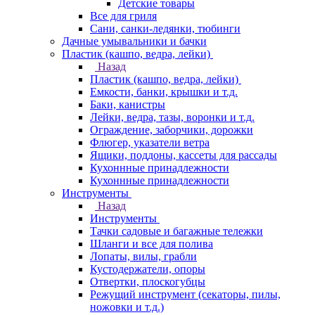
Детские товары
Все для гриля
Сани, санки-ледянки, тюбинги
Дачные умывальники и бачки
Пластик (кашпо, ведра, лейки)
Назад
Пластик (кашпо, ведра, лейки)
Емкости, банки, крышки и т.д.
Баки, канистры
Лейки, ведра, тазы, воронки и т.д.
Ограждение, заборчики, дорожки
Флюгер, указатели ветра
Ящики, поддоны, кассеты для рассады
Кухоннные принадлежности
Кухоннные принадлежности
Инструменты
Назад
Инструменты
Тачки садовые и багажные тележки
Шланги и все для полива
Лопаты, вилы, грабли
Кустодержатели, опоры
Отвертки, плоскогубцы
Режущий инструмент (секаторы, пилы,
ножовки и т.д.)