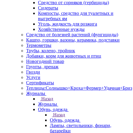
Средство от сорняков (гербициды)
Сидераты
Компосты, средство для туалетных и
выгребных ям
Уголь, жидкость для розжига
Хозяйственные нужды
Средство от болезней растений (фунгициды)
Кашпо, горшки, вазоны, керамика, подставки
Термометры
Трубы, колено, тройник
Добавки, корм для животных и птиц
Новогодний товар
Грунты, дренаж
Гвозди
Услуги
Сертификаты
Теплицы:Солнышко+Кроха+Фермер+Удачная+Бриз
Журналы
Назад
Журналы
Обувь, одежда
Назад
Обувь, одежда
Лампы, светильники, фонари,
батарейки