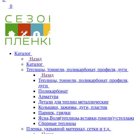
0
Каталог
Назад
Каталог
Теплицы, тоннели, поликарбонат, профиля, дуги
Назад
Теплицы, тоннели, поликарбонат, профиля,
дуги
Поликарбонат
Арматура
Детали для теплиц металлические
Колышки, зажимы, дуги, пластик
Парник, грядки
Ясна,Воля(теплицы,вставки,тонели)+стеллаж
Сборные теплицы
Пленка, укрывной материал, сетки и т.д.