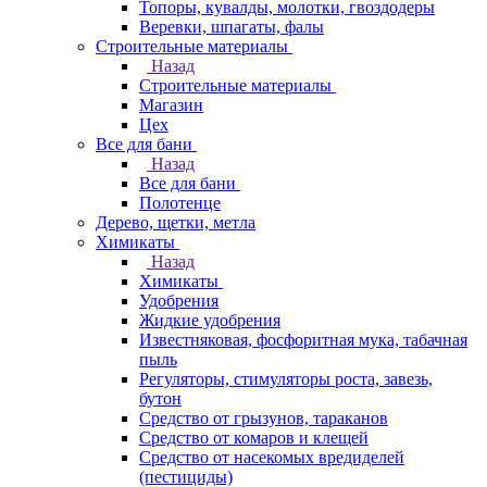
Топоры, кувалды, молотки, гвоздодеры
Веревки, шпагаты, фалы
Строительные материалы
Назад
Строительные материалы
Магазин
Цех
Все для бани
Назад
Все для бани
Полотенце
Дерево, щетки, метла
Химикаты
Назад
Химикаты
Удобрения
Жидкие удобрения
Известняковая, фосфоритная мука, табачная
пыль
Регуляторы, стимуляторы роста, завезь,
бутон
Средство от грызунов, тараканов
Средство от комаров и клещей
Средство от насекомых вредиделей
(пестициды)