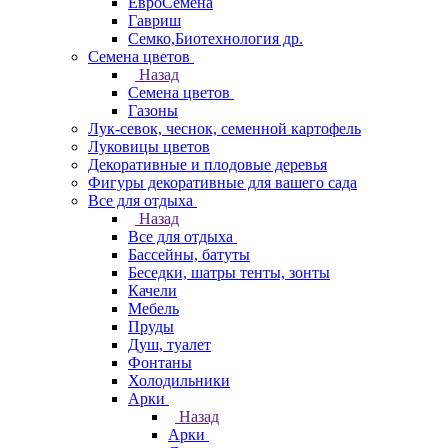
ЕвроСемена
Гавриш
Семко,Биотехнология др.
Семена цветов
Назад
Семена цветов
Газоны
Лук-севок, чеснок, семенной картофель
Луковицы цветов
Декоративные и плодовые деревья
Фигуры декоративные для вашего сада
Все для отдыха
Назад
Все для отдыха
Бассейны, батуты
Беседки, шатры тенты, зонты
Качели
Мебель
Пруды
Душ, туалет
Фонтаны
Холодильники
Арки
Назад
Арки