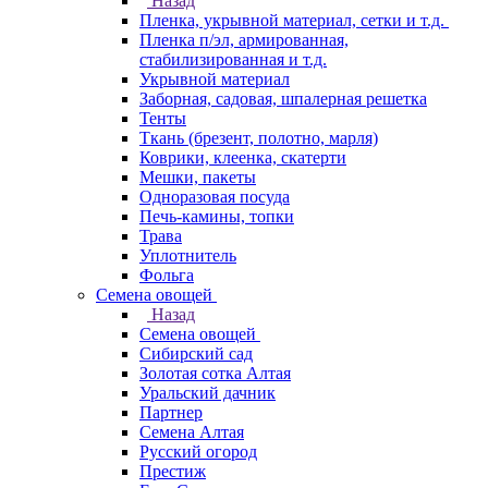
Назад
Пленка, укрывной материал, сетки и т.д.
Пленка п/эл, армированная,
стабилизированная и т.д.
Укрывной материал
Заборная, садовая, шпалерная решетка
Тенты
Ткань (брезент, полотно, марля)
Коврики, клеенка, скатерти
Мешки, пакеты
Одноразовая посуда
Печь-камины, топки
Трава
Уплотнитель
Фольга
Семена овощей
Назад
Семена овощей
Сибирский сад
Золотая сотка Алтая
Уральский дачник
Партнер
Семена Алтая
Русский огород
Престиж