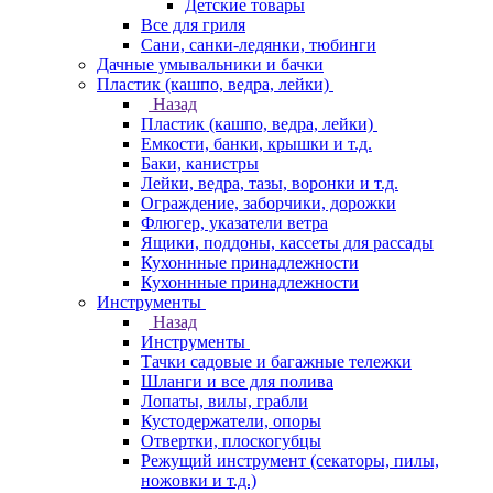
Детские товары
Все для гриля
Сани, санки-ледянки, тюбинги
Дачные умывальники и бачки
Пластик (кашпо, ведра, лейки)
Назад
Пластик (кашпо, ведра, лейки)
Емкости, банки, крышки и т.д.
Баки, канистры
Лейки, ведра, тазы, воронки и т.д.
Ограждение, заборчики, дорожки
Флюгер, указатели ветра
Ящики, поддоны, кассеты для рассады
Кухоннные принадлежности
Кухоннные принадлежности
Инструменты
Назад
Инструменты
Тачки садовые и багажные тележки
Шланги и все для полива
Лопаты, вилы, грабли
Кустодержатели, опоры
Отвертки, плоскогубцы
Режущий инструмент (секаторы, пилы,
ножовки и т.д.)