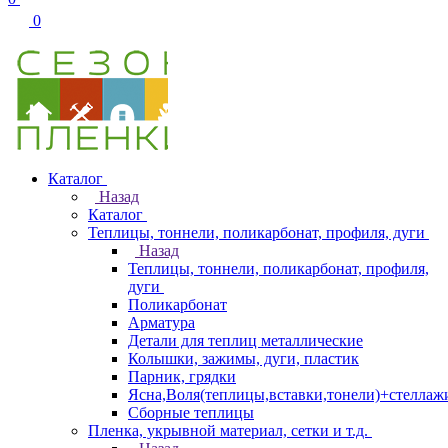
0
Каталог
Назад
Каталог
Теплицы, тоннели, поликарбонат, профиля, дуги
Назад
Теплицы, тоннели, поликарбонат, профиля,
дуги
Поликарбонат
Арматура
Детали для теплиц металлические
Колышки, зажимы, дуги, пластик
Парник, грядки
Ясна,Воля(теплицы,вставки,тонели)+стеллаж
Сборные теплицы
Пленка, укрывной материал, сетки и т.д.