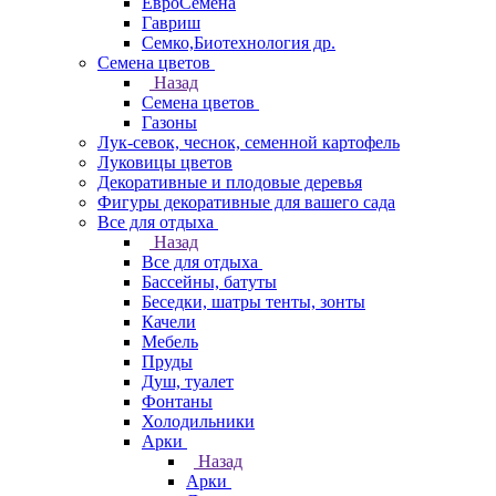
ЕвроСемена
Гавриш
Семко,Биотехнология др.
Семена цветов
Назад
Семена цветов
Газоны
Лук-севок, чеснок, семенной картофель
Луковицы цветов
Декоративные и плодовые деревья
Фигуры декоративные для вашего сада
Все для отдыха
Назад
Все для отдыха
Бассейны, батуты
Беседки, шатры тенты, зонты
Качели
Мебель
Пруды
Душ, туалет
Фонтаны
Холодильники
Арки
Назад
Арки