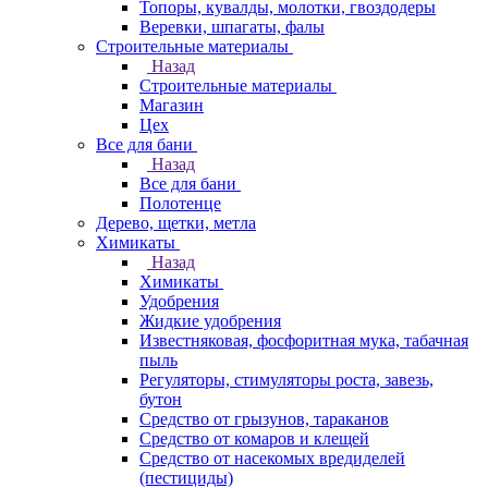
Топоры, кувалды, молотки, гвоздодеры
Веревки, шпагаты, фалы
Строительные материалы
Назад
Строительные материалы
Магазин
Цех
Все для бани
Назад
Все для бани
Полотенце
Дерево, щетки, метла
Химикаты
Назад
Химикаты
Удобрения
Жидкие удобрения
Известняковая, фосфоритная мука, табачная
пыль
Регуляторы, стимуляторы роста, завезь,
бутон
Средство от грызунов, тараканов
Средство от комаров и клещей
Средство от насекомых вредиделей
(пестициды)