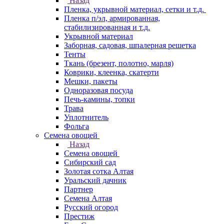
Назад
Пленка, укрывной материал, сетки и т.д.
Пленка п/эл, армированная,
стабилизированная и т.д.
Укрывной материал
Заборная, садовая, шпалерная решетка
Тенты
Ткань (брезент, полотно, марля)
Коврики, клеенка, скатерти
Мешки, пакеты
Одноразовая посуда
Печь-камины, топки
Трава
Уплотнитель
Фольга
Семена овощей
Назад
Семена овощей
Сибирский сад
Золотая сотка Алтая
Уральский дачник
Партнер
Семена Алтая
Русский огород
Престиж