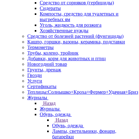
Средство от сорняков (гербициды)
Сидераты
Компосты, средство для туалетных и
выгребных ям
Уголь, жидкость для розжига
Хозяйственные нужды
Средство от болезней растений (фунгициды)
Кашпо, горшки, вазоны, керамика, подставки
Термометры
Трубы, колено, тройник
Добавки, корм для животных и птиц
Новогодний товар
Грунты, дренаж
Гвозди
Услуги
Сертификаты
Теплицы:Солнышко+Кроха+Фермер+Удачная+Бриз
Журналы
Назад
Журналы
Обувь, одежда
Назад
Обувь, одежда
Лампы, светильники, фонари,
батарейки