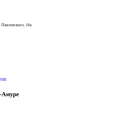
 Павловского, 16а
муре
-Амуре