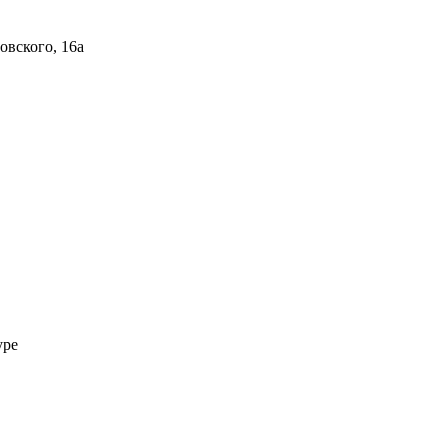
овского, 16а
уре