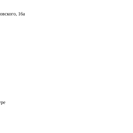
овского, 16а
уре