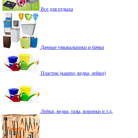
Все для отдыха
Дачные умывальники и бачки
Пластик (кашпо, ведра, лейки)
Лейки, ведра, тазы, воронки и т.д.