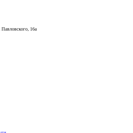
 Павловского, 16а
уги