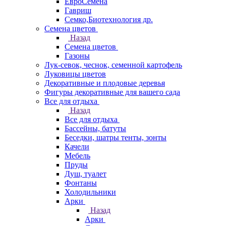
ЕвроСемена
Гавриш
Семко,Биотехнология др.
Семена цветов
Назад
Семена цветов
Газоны
Лук-севок, чеснок, семенной картофель
Луковицы цветов
Декоративные и плодовые деревья
Фигуры декоративные для вашего сада
Все для отдыха
Назад
Все для отдыха
Бассейны, батуты
Беседки, шатры тенты, зонты
Качели
Мебель
Пруды
Душ, туалет
Фонтаны
Холодильники
Арки
Назад
Арки