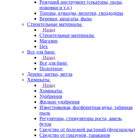
Режущий инструмент (секаторы, пилы,
ножовки и т.д.)
Топоры, кувалды, молотки, гвоздодеры
Веревки, шпагаты, фалы
Строительные материалы
Назад
Строительные материалы
Магазин
Цех
Все для бани
Назад
Все для бани
Полотенце
Дерево, щетки, метла
Химикаты
Назад
Химикаты
Удобрения
Жидкие удобрения
Известняковая, фосфоритная мука, табачная
пыль
Регуляторы, стимуляторы роста, завезь,
бутон
Средство от болезней растений (фунгициды)
Средство от грызунов, тараканов