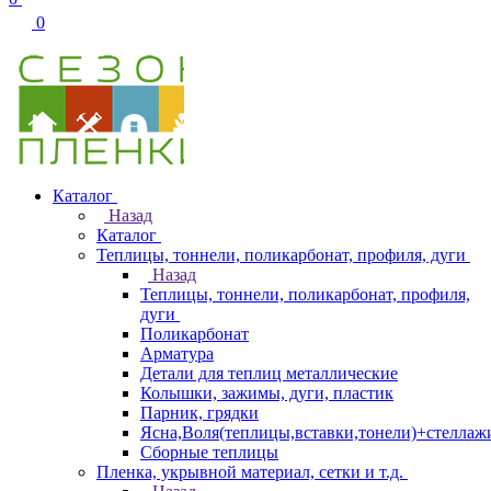
0
Каталог
Назад
Каталог
Теплицы, тоннели, поликарбонат, профиля, дуги
Назад
Теплицы, тоннели, поликарбонат, профиля,
дуги
Поликарбонат
Арматура
Детали для теплиц металлические
Колышки, зажимы, дуги, пластик
Парник, грядки
Ясна,Воля(теплицы,вставки,тонели)+стеллаж
Сборные теплицы
Пленка, укрывной материал, сетки и т.д.