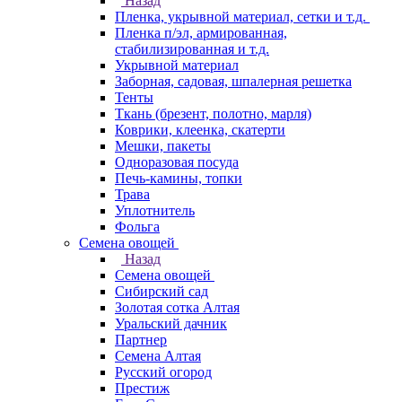
Назад
Пленка, укрывной материал, сетки и т.д.
Пленка п/эл, армированная,
стабилизированная и т.д.
Укрывной материал
Заборная, садовая, шпалерная решетка
Тенты
Ткань (брезент, полотно, марля)
Коврики, клеенка, скатерти
Мешки, пакеты
Одноразовая посуда
Печь-камины, топки
Трава
Уплотнитель
Фольга
Семена овощей
Назад
Семена овощей
Сибирский сад
Золотая сотка Алтая
Уральский дачник
Партнер
Семена Алтая
Русский огород
Престиж