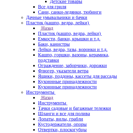
Детские товары
Все для гриля
Сани, санки-ледянки, тюбинги
Дачные умывальники и бачки
Пластик (кашпо, ведра, лейки)
Назад
Пластик (кашпо, ведра, лейки)
Емкости, банки, крышки и т.д.
Баки, канистры
Лейки, ведра, тазы, воронки и т.д.
Кашпо, горшки, вазоны, керамика,
подставки
Ограждение, заборчики, дорожки
Флюгер, указатели ветра
Ящики, поддоны, кассеты для рассады
Кухоннные принадлежности
Кухоннные принадлежности
Инструменты
Назад
Инструменты
Тачки садовые и багажные тележки
Шланги и все для полива
Лопаты, вилы, грабли
Кустодержатели, опоры
Отвертки, плоскогубцы