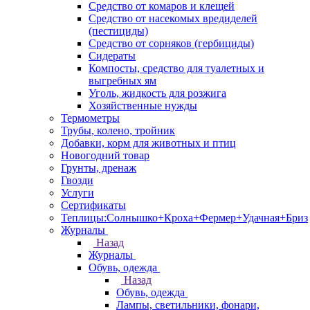
Средство от комаров и клещей
Средство от насекомых вредиделей
(пестициды)
Средство от сорняков (гербициды)
Сидераты
Компосты, средство для туалетных и
выгребных ям
Уголь, жидкость для розжига
Хозяйственные нужды
Термометры
Трубы, колено, тройник
Добавки, корм для животных и птиц
Новогодний товар
Грунты, дренаж
Гвозди
Услуги
Сертификаты
Теплицы:Солнышко+Кроха+Фермер+Удачная+Бриз
Журналы
Назад
Журналы
Обувь, одежда
Назад
Обувь, одежда
Лампы, светильники, фонари,