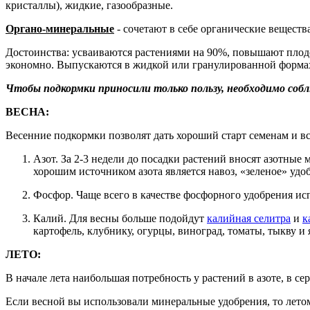
кристаллы), жидкие, газообразные.
Органо-минеральные
- сочетают в себе органические вещест
Достоинства: усваиваются растениями на 90%, повышают плодо
экономно. Выпускаются в жидкой или гранулированной форма
Чтобы подкормки приносили только пользу, необходимо соблю
ВЕСНА:
Весенние подкормки позволят дать хороший старт семенам и в
Азот. За 2-3 недели до посадки растений вносят азотны
хорошим источником азота является навоз, «зеленое» удо
Фосфор. Чаще всего в качестве фосфорного удобрения и
Калий. Для весны больше подойдут
калийная селитра
и
к
картофель, клубнику, огурцы, виноград, томаты, тыкву и
ЛЕТО:
В начале лета наибольшая потребность у растений в азоте, в с
Если весной вы использовали минеральные удобрения, то летом