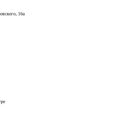
овского, 16а
уре