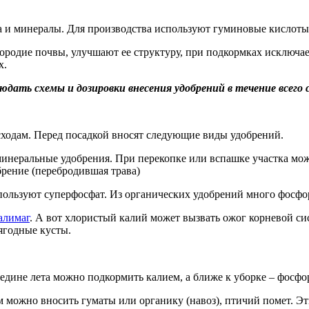
ва и минералы. Для производства используют гуминовые кислоты
родие почвы, улучшают ее структуру, при подкормках исключает
х.
дать схемы и дозировки внесения удобрений в течение всего с
сходам. Перед посадкой вносят следующие виды удобрений.
е минеральные удобрения. При перекопке или вспашке участка м
брение (перебродившая трава)
спользуют суперфосфат. Из органических удобрений много фосф
алимаг
.
А вот хлористый калий может вызвать ожог корневой сис
 ягодные кусты.
ередине лета можно подкормить калием, а ближе к уборке – фосфо
 можно вносить гуматы или органику (навоз), птичий помет. Эт