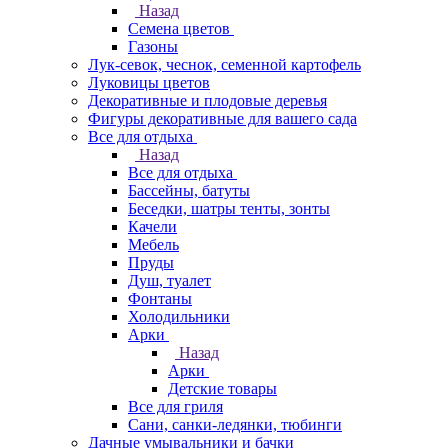
Назад
Семена цветов
Газоны
Лук-севок, чеснок, семенной картофель
Луковицы цветов
Декоративные и плодовые деревья
Фигуры декоративные для вашего сада
Все для отдыха
Назад
Все для отдыха
Бассейны, батуты
Беседки, шатры тенты, зонты
Качели
Мебель
Пруды
Душ, туалет
Фонтаны
Холодильники
Арки
Назад
Арки
Детские товары
Все для гриля
Сани, санки-ледянки, тюбинги
Дачные умывальники и бачки