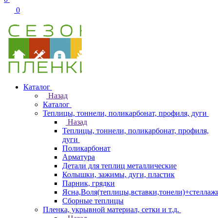
0
Каталог
Назад
Каталог
Теплицы, тоннели, поликарбонат, профиля, дуги
Назад
Теплицы, тоннели, поликарбонат, профиля,
дуги
Поликарбонат
Арматура
Детали для теплиц металлические
Колышки, зажимы, дуги, пластик
Парник, грядки
Ясна,Воля(теплицы,вставки,тонели)+стеллаж
Сборные теплицы
Пленка, укрывной материал, сетки и т.д.