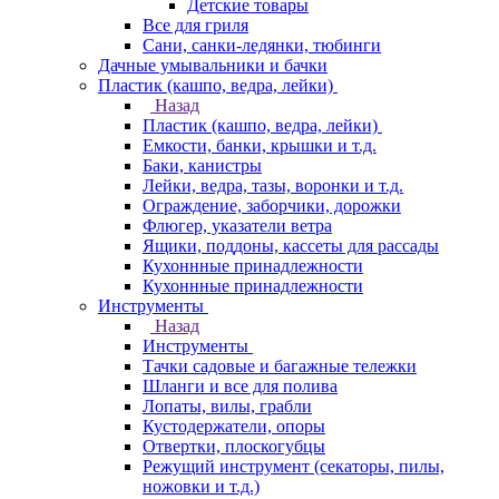
Детские товары
Все для гриля
Сани, санки-ледянки, тюбинги
Дачные умывальники и бачки
Пластик (кашпо, ведра, лейки)
Назад
Пластик (кашпо, ведра, лейки)
Емкости, банки, крышки и т.д.
Баки, канистры
Лейки, ведра, тазы, воронки и т.д.
Ограждение, заборчики, дорожки
Флюгер, указатели ветра
Ящики, поддоны, кассеты для рассады
Кухоннные принадлежности
Кухоннные принадлежности
Инструменты
Назад
Инструменты
Тачки садовые и багажные тележки
Шланги и все для полива
Лопаты, вилы, грабли
Кустодержатели, опоры
Отвертки, плоскогубцы
Режущий инструмент (секаторы, пилы,
ножовки и т.д.)