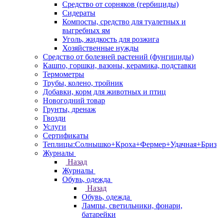
Средство от сорняков (гербициды)
Сидераты
Компосты, средство для туалетных и
выгребных ям
Уголь, жидкость для розжига
Хозяйственные нужды
Средство от болезней растений (фунгициды)
Кашпо, горшки, вазоны, керамика, подставки
Термометры
Трубы, колено, тройник
Добавки, корм для животных и птиц
Новогодний товар
Грунты, дренаж
Гвозди
Услуги
Сертификаты
Теплицы:Солнышко+Кроха+Фермер+Удачная+Бриз
Журналы
Назад
Журналы
Обувь, одежда
Назад
Обувь, одежда
Лампы, светильники, фонари,
батарейки