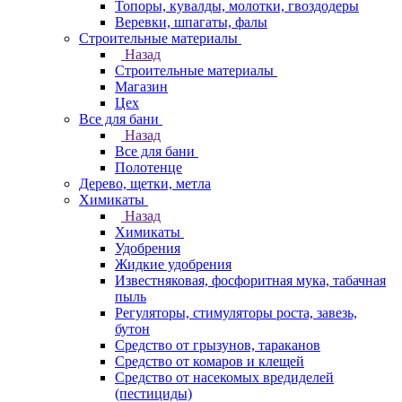
Топоры, кувалды, молотки, гвоздодеры
Веревки, шпагаты, фалы
Строительные материалы
Назад
Строительные материалы
Магазин
Цех
Все для бани
Назад
Все для бани
Полотенце
Дерево, щетки, метла
Химикаты
Назад
Химикаты
Удобрения
Жидкие удобрения
Известняковая, фосфоритная мука, табачная
пыль
Регуляторы, стимуляторы роста, завезь,
бутон
Средство от грызунов, тараканов
Средство от комаров и клещей
Средство от насекомых вредиделей
(пестициды)