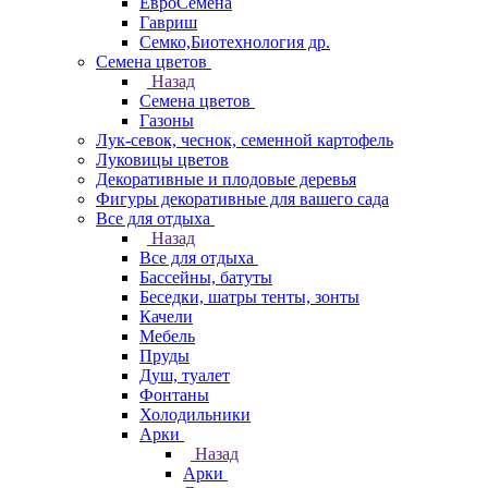
ЕвроСемена
Гавриш
Семко,Биотехнология др.
Семена цветов
Назад
Семена цветов
Газоны
Лук-севок, чеснок, семенной картофель
Луковицы цветов
Декоративные и плодовые деревья
Фигуры декоративные для вашего сада
Все для отдыха
Назад
Все для отдыха
Бассейны, батуты
Беседки, шатры тенты, зонты
Качели
Мебель
Пруды
Душ, туалет
Фонтаны
Холодильники
Арки
Назад
Арки