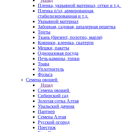
Назад
Пленка, укрывной материал, сетки и т.д.
Пленка п/эл, армированная,
стабилизированная и т.д.
Укрывной материал
Заборная, садовая, шпалерная решетка
Тенты
Ткань (брезент, полотно, марля)
Коврики, клеенка, скатерти
Мешки, пакеты
Одноразовая посуда
Печь-камины, топки
Трава
Уплотнитель
Фольга
Семена овощей
Назад
Семена овощей
Сибирский сад
Золотая сотка Алтая
Уральский дачник
Партнер
Семена Алтая
Русский огород
Престиж