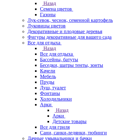
Назад
Семена цветов
Газоны
Лук-севок, чеснок, семенной картофель
Луковицы цветов
Декоративные и плодовые деревья
Фигуры декоративные для вашего сада
Все для отдыха
Назад
Все для отдыха
Бассейны, батуты
Беседки, шатры тенты, зонты
Качели
Мебель
Пруды
Душ, туалет
Фонтаны
Холодильники
Арки
Назад
Арки
Детские товары
Все для гриля
Сани, санки-ледянки, тюбинги
Дачные умывальники и бачки