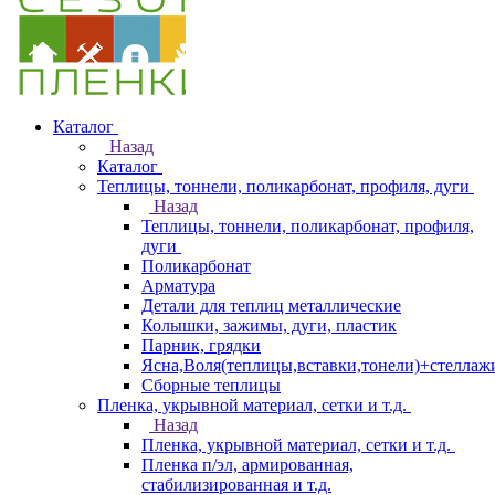
Каталог
Назад
Каталог
Теплицы, тоннели, поликарбонат, профиля, дуги
Назад
Теплицы, тоннели, поликарбонат, профиля,
дуги
Поликарбонат
Арматура
Детали для теплиц металлические
Колышки, зажимы, дуги, пластик
Парник, грядки
Ясна,Воля(теплицы,вставки,тонели)+стеллаж
Сборные теплицы
Пленка, укрывной материал, сетки и т.д.
Назад
Пленка, укрывной материал, сетки и т.д.
Пленка п/эл, армированная,
стабилизированная и т.д.