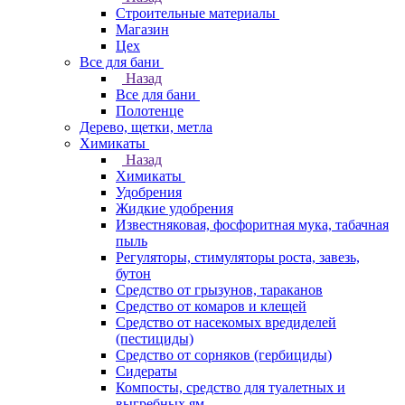
Строительные материалы
Магазин
Цех
Все для бани
Назад
Все для бани
Полотенце
Дерево, щетки, метла
Химикаты
Назад
Химикаты
Удобрения
Жидкие удобрения
Известняковая, фосфоритная мука, табачная
пыль
Регуляторы, стимуляторы роста, завезь,
бутон
Средство от грызунов, тараканов
Средство от комаров и клещей
Средство от насекомых вредиделей
(пестициды)
Средство от сорняков (гербициды)
Сидераты
Компосты, средство для туалетных и
выгребных ям