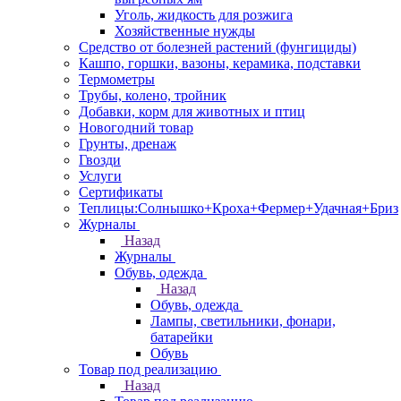
Уголь, жидкость для розжига
Хозяйственные нужды
Средство от болезней растений (фунгициды)
Кашпо, горшки, вазоны, керамика, подставки
Термометры
Трубы, колено, тройник
Добавки, корм для животных и птиц
Новогодний товар
Грунты, дренаж
Гвозди
Услуги
Сертификаты
Теплицы:Солнышко+Кроха+Фермер+Удачная+Бриз
Журналы
Назад
Журналы
Обувь, одежда
Назад
Обувь, одежда
Лампы, светильники, фонари,
батарейки
Обувь
Товар под реализацию
Назад