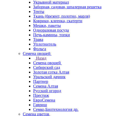
Укрывной материал
Заборная, садовая, шпалерная решетка
Тенты
Ткань (брезент, полотно, марля)
Коврики, клеенка, скатерти
Мешки, пакеты
Одноразовая посуда
Печь-камины, топки
Трава
Уплотнитель
Фольга
Семена овощей
Назад
Семена овощей
Сибирский сад
Золотая сотка Алтая
Уральский дачник
Партнер
Семена Алтая
Русский огород
Престиж
ЕвроСемена
Гавриш
Семко,Биотехнология др.
Семена цветов