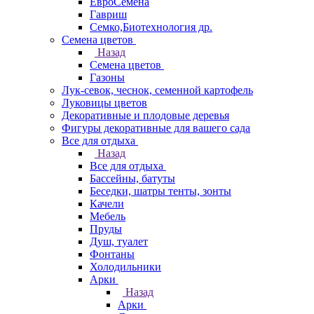
ЕвроСемена
Гавриш
Семко,Биотехнология др.
Семена цветов
Назад
Семена цветов
Газоны
Лук-севок, чеснок, семенной картофель
Луковицы цветов
Декоративные и плодовые деревья
Фигуры декоративные для вашего сада
Все для отдыха
Назад
Все для отдыха
Бассейны, батуты
Беседки, шатры тенты, зонты
Качели
Мебель
Пруды
Душ, туалет
Фонтаны
Холодильники
Арки
Назад
Арки