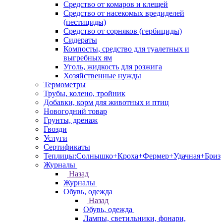
Средство от комаров и клещей
Средство от насекомых вредиделей
(пестициды)
Средство от сорняков (гербициды)
Сидераты
Компосты, средство для туалетных и
выгребных ям
Уголь, жидкость для розжига
Хозяйственные нужды
Термометры
Трубы, колено, тройник
Добавки, корм для животных и птиц
Новогодний товар
Грунты, дренаж
Гвозди
Услуги
Сертификаты
Теплицы:Солнышко+Кроха+Фермер+Удачная+Бриз
Журналы
Назад
Журналы
Обувь, одежда
Назад
Обувь, одежда
Лампы, светильники, фонари,