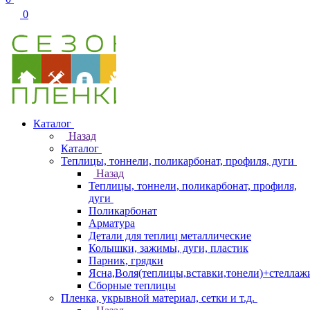
0
Каталог
Назад
Каталог
Теплицы, тоннели, поликарбонат, профиля, дуги
Назад
Теплицы, тоннели, поликарбонат, профиля,
дуги
Поликарбонат
Арматура
Детали для теплиц металлические
Колышки, зажимы, дуги, пластик
Парник, грядки
Ясна,Воля(теплицы,вставки,тонели)+стеллаж
Сборные теплицы
Пленка, укрывной материал, сетки и т.д.