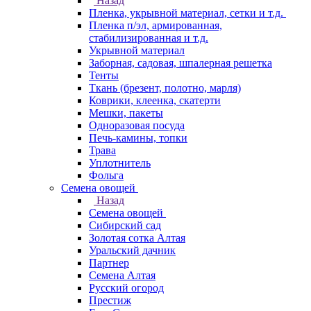
Назад
Пленка, укрывной материал, сетки и т.д.
Пленка п/эл, армированная,
стабилизированная и т.д.
Укрывной материал
Заборная, садовая, шпалерная решетка
Тенты
Ткань (брезент, полотно, марля)
Коврики, клеенка, скатерти
Мешки, пакеты
Одноразовая посуда
Печь-камины, топки
Трава
Уплотнитель
Фольга
Семена овощей
Назад
Семена овощей
Сибирский сад
Золотая сотка Алтая
Уральский дачник
Партнер
Семена Алтая
Русский огород
Престиж