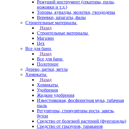
Режущий инструмент (секаторы, пилы,
ножовки и т.д.)
Топоры, кувалды, молотки, гвоздодеры
Веревки, шпагаты, фалы
Строительные материалы
Назад
Строительные материалы
Магазин
Цех
Все для бани
Назад
Все для бани
Полотенце
Дерево, щетки, метла
Химикаты
Назад
Химикаты
Удобрения
Жидкие удобрения
Известняковая, фосфоритная мука, табачная
пыль
Регуляторы, стимуляторы роста, завезь,
бутон
Средство от болезней растений (фунгициды)
Средство от грызунов, тараканов