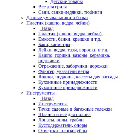
Детские товары
Все для гриля
Сани, санки-ледянки, тюбинги
Дачные умывальники и бачки
Пластик (кашпо, ведра, лейки)
Назад
Пластик (кашпо, ведра, лейки)
Емкости, банки, крышки и т.д.
Баки, канистры
Лейки, ведра, тазы, воронки и т.д.
Кашпо, горшки, вазоны, керамика,
подставки
Ограждение, заборчики, дорожки
Флюгер, указатели ветра
Ящики, поддоны, кассеты для рассады
Кухоннные принадлежности
Кухоннные принадлежности
Инструменты
Назад
Инструменты
Тачки садовые и багажные тележки
Шланги и все для полива
Лопаты, вилы, грабли
Кустодержатели, опоры
Отвертки, плоскогубцы