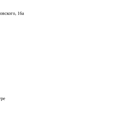
овского, 16а
уре