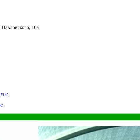
 Павловского, 16а
муре
ре