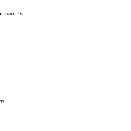
овского, 16а
уре