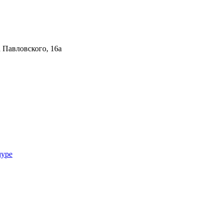
 Павловского, 16а
муре