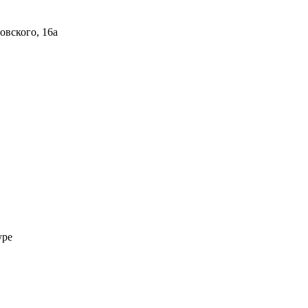
овского, 16а
уре