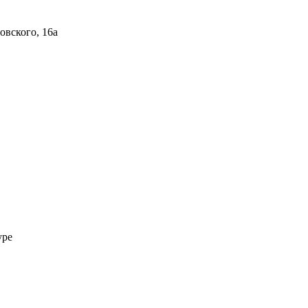
овского, 16а
уре