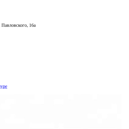
 Павловского, 16а
муре