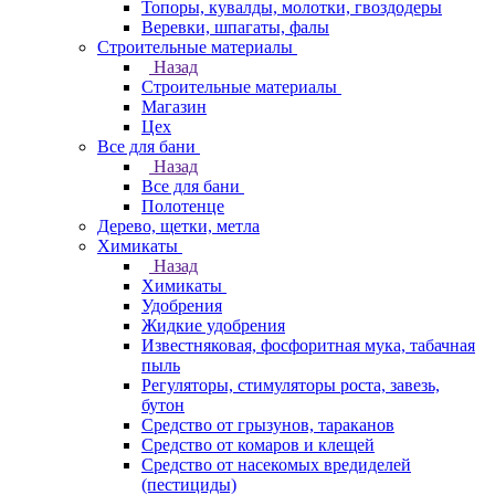
Топоры, кувалды, молотки, гвоздодеры
Веревки, шпагаты, фалы
Строительные материалы
Назад
Строительные материалы
Магазин
Цех
Все для бани
Назад
Все для бани
Полотенце
Дерево, щетки, метла
Химикаты
Назад
Химикаты
Удобрения
Жидкие удобрения
Известняковая, фосфоритная мука, табачная
пыль
Регуляторы, стимуляторы роста, завезь,
бутон
Средство от грызунов, тараканов
Средство от комаров и клещей
Средство от насекомых вредиделей
(пестициды)