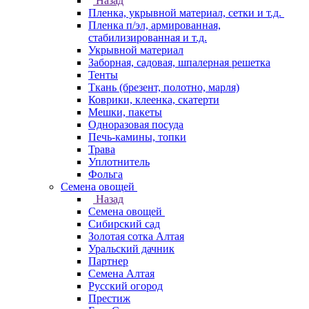
Назад
Пленка, укрывной материал, сетки и т.д.
Пленка п/эл, армированная,
стабилизированная и т.д.
Укрывной материал
Заборная, садовая, шпалерная решетка
Тенты
Ткань (брезент, полотно, марля)
Коврики, клеенка, скатерти
Мешки, пакеты
Одноразовая посуда
Печь-камины, топки
Трава
Уплотнитель
Фольга
Семена овощей
Назад
Семена овощей
Сибирский сад
Золотая сотка Алтая
Уральский дачник
Партнер
Семена Алтая
Русский огород
Престиж