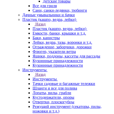
Детские товары
Все для гриля
Сани, санки-ледянки, тюбинги
Дачные умывальники и бачки
Пластик (кашпо, ведра, лейки)
Назад
Пластик (кашпо, ведра, лейки)
Емкости, банки, крышки и т.д.
Баки, канистры
Лейки, ведра, тазы, воронки и т.д.
Ограждение, заборчики, дорожки
Флюгер, указатели ветра
Ящики, поддоны, кассеты для рассады
Кухоннные принадлежности
Кухоннные принадлежности
Инструменты
Назад
Инструменты
Тачки садовые и багажные тележки
Шланги и все для полива
Лопаты, вилы, грабли
Кустодержатели, опоры
Отвертки, плоскогубцы
Режущий инструмент (секаторы, пилы,
ножовки и т.д.)