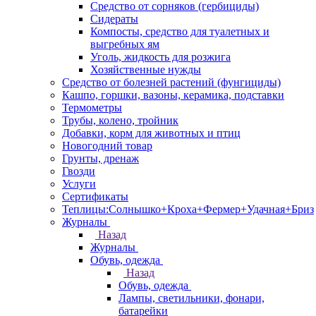
Средство от сорняков (гербициды)
Сидераты
Компосты, средство для туалетных и
выгребных ям
Уголь, жидкость для розжига
Хозяйственные нужды
Средство от болезней растений (фунгициды)
Кашпо, горшки, вазоны, керамика, подставки
Термометры
Трубы, колено, тройник
Добавки, корм для животных и птиц
Новогодний товар
Грунты, дренаж
Гвозди
Услуги
Сертификаты
Теплицы:Солнышко+Кроха+Фермер+Удачная+Бриз
Журналы
Назад
Журналы
Обувь, одежда
Назад
Обувь, одежда
Лампы, светильники, фонари,
батарейки