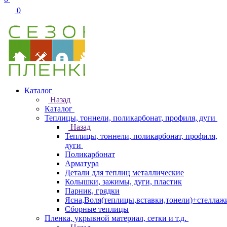
0
Каталог
Назад
Каталог
Теплицы, тоннели, поликарбонат, профиля, дуги
Назад
Теплицы, тоннели, поликарбонат, профиля,
дуги
Поликарбонат
Арматура
Детали для теплиц металлические
Колышки, зажимы, дуги, пластик
Парник, грядки
Ясна,Воля(теплицы,вставки,тонели)+стеллаж
Сборные теплицы
Пленка, укрывной материал, сетки и т.д.