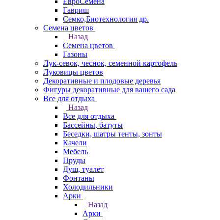
ЕвроСемена
Гавриш
Семко,Биотехнология др.
Семена цветов
Назад
Семена цветов
Газоны
Лук-севок, чеснок, семенной картофель
Луковицы цветов
Декоративные и плодовые деревья
Фигуры декоративные для вашего сада
Все для отдыха
Назад
Все для отдыха
Бассейны, батуты
Беседки, шатры тенты, зонты
Качели
Мебель
Пруды
Душ, туалет
Фонтаны
Холодильники
Арки
Назад
Арки