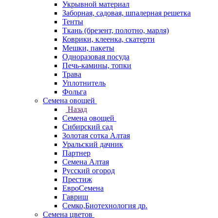
Укрывной материал
Заборная, садовая, шпалерная решетка
Тенты
Ткань (брезент, полотно, марля)
Коврики, клеенка, скатерти
Мешки, пакеты
Одноразовая посуда
Печь-камины, топки
Трава
Уплотнитель
Фольга
Семена овощей
Назад
Семена овощей
Сибирский сад
Золотая сотка Алтая
Уральский дачник
Партнер
Семена Алтая
Русский огород
Престиж
ЕвроСемена
Гавриш
Семко,Биотехнология др.
Семена цветов