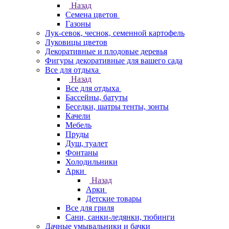
Назад
Семена цветов
Газоны
Лук-севок, чеснок, семенной картофель
Луковицы цветов
Декоративные и плодовые деревья
Фигуры декоративные для вашего сада
Все для отдыха
Назад
Все для отдыха
Бассейны, батуты
Беседки, шатры тенты, зонты
Качели
Мебель
Пруды
Душ, туалет
Фонтаны
Холодильники
Арки
Назад
Арки
Детские товары
Все для гриля
Сани, санки-ледянки, тюбинги
Дачные умывальники и бачки