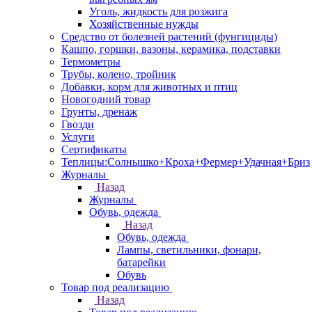
Уголь, жидкость для розжига
Хозяйственные нужды
Средство от болезней растений (фунгициды)
Кашпо, горшки, вазоны, керамика, подставки
Термометры
Трубы, колено, тройник
Добавки, корм для животных и птиц
Новогодний товар
Грунты, дренаж
Гвозди
Услуги
Сертификаты
Теплицы:Солнышко+Кроха+Фермер+Удачная+Бриз
Журналы
Назад
Журналы
Обувь, одежда
Назад
Обувь, одежда
Лампы, светильники, фонари,
батарейки
Обувь
Товар под реализацию
Назад