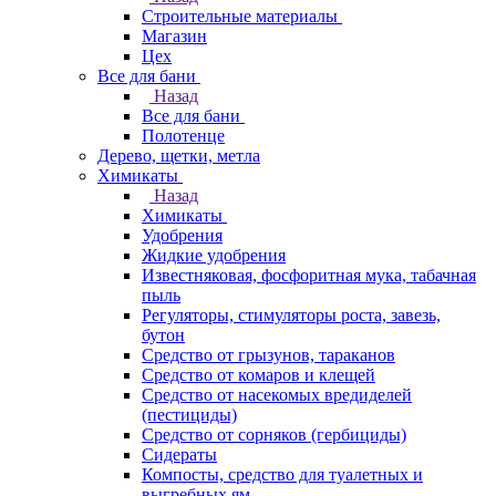
Строительные материалы
Магазин
Цех
Все для бани
Назад
Все для бани
Полотенце
Дерево, щетки, метла
Химикаты
Назад
Химикаты
Удобрения
Жидкие удобрения
Известняковая, фосфоритная мука, табачная
пыль
Регуляторы, стимуляторы роста, завезь,
бутон
Средство от грызунов, тараканов
Средство от комаров и клещей
Средство от насекомых вредиделей
(пестициды)
Средство от сорняков (гербициды)
Сидераты
Компосты, средство для туалетных и
выгребных ям