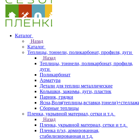
Каталог
Назад
Каталог
Теплицы, тоннели, поликарбонат, профиля, дуги
Назад
Теплицы, тоннели, поликарбонат, профиля,
дуги
Поликарбонат
Арматура
Детали для теплиц металлические
Колышки, зажимы, дуги, пластик
Парник, грядки
Ясна,Воля(теплицы,вставки,тонели)+стеллаж
Сборные теплицы
Пленка, укрывной материал, сетки и т.д.
Назад
Пленка, укрывной материал, сетки и т.д.
Пленка п/эл, армированная,
стабилизированная и т.д.