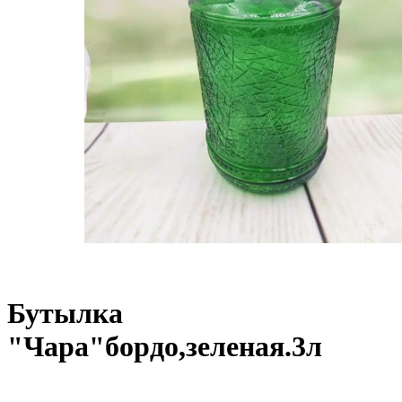
Бутылка
"Чара"бордо,зеленая.3л