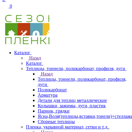
0
Каталог
Назад
Каталог
Теплицы, тоннели, поликарбонат, профиля, дуги
Назад
Теплицы, тоннели, поликарбонат, профиля,
дуги
Поликарбонат
Арматура
Детали для теплиц металлические
Колышки, зажимы, дуги, пластик
Парник, грядки
Ясна,Воля(теплицы,вставки,тонели)+стеллаж
Сборные теплицы
Пленка, укрывной материал, сетки и т.д.