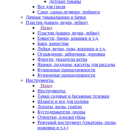
Детские товары
Все для гриля
Сани, санки-ледянки, тюбинги
Дачные умывальники и бачки
Пластик (кашпо, ведра, лейки)
Назад
Пластик (кашпо, ведра, лейки)
Емкости, банки, крышки и т.д.
Баки, канистры
Лейки, ведра, тазы, воронки и т.д.
Ограждение, заборчики, дорожки
Флюгер, указатели ветра
Ящики, поддоны, кассеты для рассады
Кухоннные принадлежности
Кухоннные принадлежности
Инструменты
Назад
Инструменты
Тачки садовые и багажные тележки
Шланги и все для полива
Лопаты, вилы, грабли
Кустодержатели, опоры
Отвертки, плоскогубцы
Режущий инструмент (секаторы, пилы,
ножовки и т.д.)