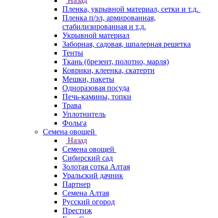
Назад
Пленка, укрывной материал, сетки и т.д.
Пленка п/эл, армированная,
стабилизированная и т.д.
Укрывной материал
Заборная, садовая, шпалерная решетка
Тенты
Ткань (брезент, полотно, марля)
Коврики, клеенка, скатерти
Мешки, пакеты
Одноразовая посуда
Печь-камины, топки
Трава
Уплотнитель
Фольга
Семена овощей
Назад
Семена овощей
Сибирский сад
Золотая сотка Алтая
Уральский дачник
Партнер
Семена Алтая
Русский огород
Престиж