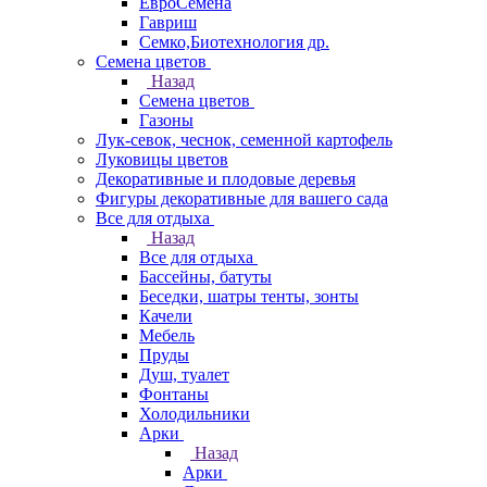
ЕвроСемена
Гавриш
Семко,Биотехнология др.
Семена цветов
Назад
Семена цветов
Газоны
Лук-севок, чеснок, семенной картофель
Луковицы цветов
Декоративные и плодовые деревья
Фигуры декоративные для вашего сада
Все для отдыха
Назад
Все для отдыха
Бассейны, батуты
Беседки, шатры тенты, зонты
Качели
Мебель
Пруды
Душ, туалет
Фонтаны
Холодильники
Арки
Назад
Арки