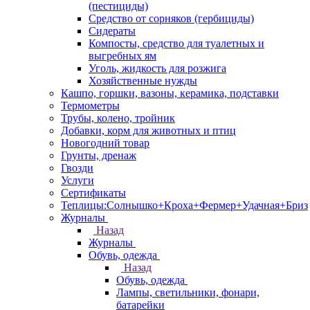
(пестициды)
Средство от сорняков (гербициды)
Сидераты
Компосты, средство для туалетных и
выгребных ям
Уголь, жидкость для розжига
Хозяйственные нужды
Кашпо, горшки, вазоны, керамика, подставки
Термометры
Трубы, колено, тройник
Добавки, корм для животных и птиц
Новогодний товар
Грунты, дренаж
Гвозди
Услуги
Сертификаты
Теплицы:Солнышко+Кроха+Фермер+Удачная+Бриз
Журналы
Назад
Журналы
Обувь, одежда
Назад
Обувь, одежда
Лампы, светильники, фонари,
батарейки