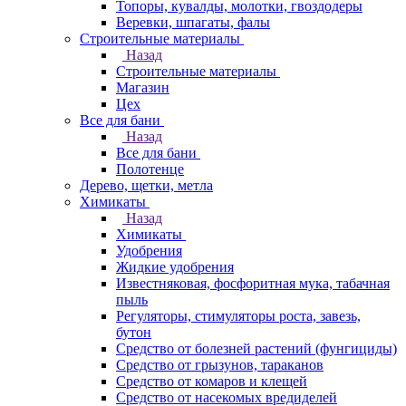
Топоры, кувалды, молотки, гвоздодеры
Веревки, шпагаты, фалы
Строительные материалы
Назад
Строительные материалы
Магазин
Цех
Все для бани
Назад
Все для бани
Полотенце
Дерево, щетки, метла
Химикаты
Назад
Химикаты
Удобрения
Жидкие удобрения
Известняковая, фосфоритная мука, табачная
пыль
Регуляторы, стимуляторы роста, завезь,
бутон
Средство от болезней растений (фунгициды)
Средство от грызунов, тараканов
Средство от комаров и клещей
Средство от насекомых вредиделей