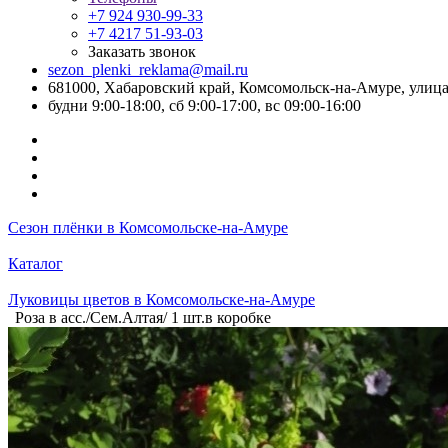
+7 924 930-99-33
+7 4217 51-93-03
Заказать звонок
sezon_plenki_reklama@mail.ru
681000, Хабаровский край, Комсомольск-на-Амуре, улица
будни 9:00-18:00, сб 9:00-17:00, вс 09:00-16:00
Сезон плёнки в Комсомольске-на-Амуре
Каталог
Луковицы цветов в Комсомольске-на-Амуре
Роза в асс./Сем.Алтая/ 1 шт.в коробке