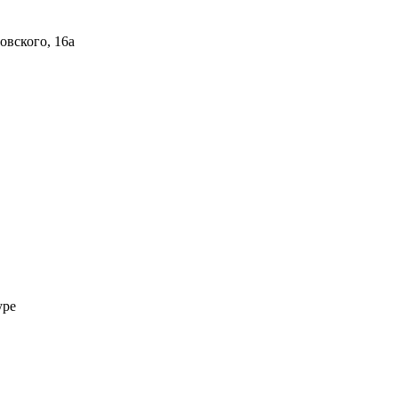
овского, 16а
уре