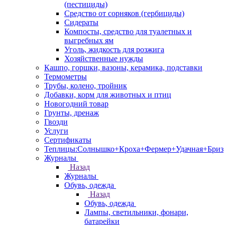
(пестициды)
Средство от сорняков (гербициды)
Сидераты
Компосты, средство для туалетных и
выгребных ям
Уголь, жидкость для розжига
Хозяйственные нужды
Кашпо, горшки, вазоны, керамика, подставки
Термометры
Трубы, колено, тройник
Добавки, корм для животных и птиц
Новогодний товар
Грунты, дренаж
Гвозди
Услуги
Сертификаты
Теплицы:Солнышко+Кроха+Фермер+Удачная+Бриз
Журналы
Назад
Журналы
Обувь, одежда
Назад
Обувь, одежда
Лампы, светильники, фонари,
батарейки