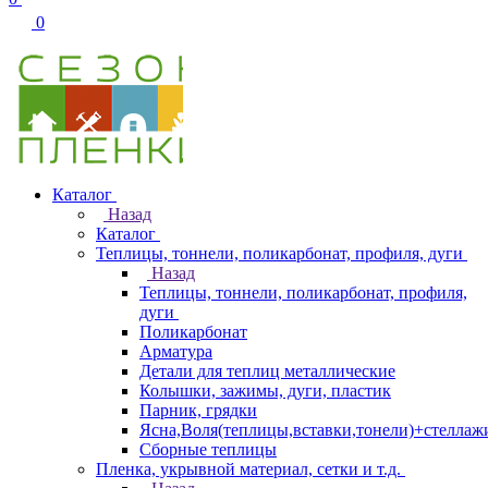
0
Каталог
Назад
Каталог
Теплицы, тоннели, поликарбонат, профиля, дуги
Назад
Теплицы, тоннели, поликарбонат, профиля,
дуги
Поликарбонат
Арматура
Детали для теплиц металлические
Колышки, зажимы, дуги, пластик
Парник, грядки
Ясна,Воля(теплицы,вставки,тонели)+стеллаж
Сборные теплицы
Пленка, укрывной материал, сетки и т.д.