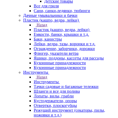
Детские товары
Все для гриля
Сани, санки-ледянки, тюбинги
Дачные умывальники и бачки
Пластик (кашпо, ведра, лейки)
Назад
Пластик (кашпо, ведра, лейки)
Емкости, банки, крышки и т.д.
Баки, канистры
Лейки, ведра, тазы, воронки и т.д.
Ограждение, заборчики, дорожки
Флюгер, указатели ветра
Ящики, поддоны, кассеты для рассады
Кухоннные принадлежности
Кухоннные принадлежности
Инструменты
Назад
Инструменты
Тачки садовые и багажные тележки
Шланги и все для полива
Лопаты, вилы, грабли
Кустодержатели, опоры
Отвертки, плоскогубцы
Режущий инструмент (секаторы, пилы,
ножовки и т.д.)