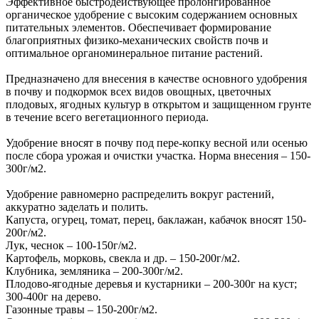
Эффективное быстродействующее пролонгированное
органическое удобрение с высоким содержанием основных
питательных элементов. Обеспечивает формирование
благоприятных физико-механических свойств почв и
оптимальное органоминеральное питание растений.
Предназначено для внесения в качестве основного удобрения
в почву и подкормок всех видов овощных, цветочных
плодовых, ягодных культур в открытом и защищенном грунте
в течение всего вегетационного периода.
Удобрение вносят в почву под пере-копку весной или осенью
после сбора урожая и очистки участка. Норма внесения – 150-
300г/м2.
Удобрение равномерно распределить вокруг растений,
аккуратно заделать и полить.
Капуста, огурец, томат, перец, баклажан, кабачок вносят 150-
200г/м2.
Лук, чеснок – 100-150г/м2.
Картофель, морковь, свекла и др. – 150-200г/м2.
Клубника, земляника – 200-300г/м2.
Плодово-ягодные деревья и кустарники – 200-300г на куст;
300-400г на дерево.
Газонные травы – 150-200г/м2.