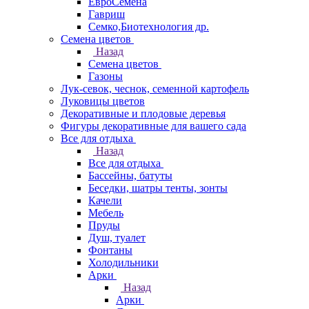
ЕвроСемена
Гавриш
Семко,Биотехнология др.
Семена цветов
Назад
Семена цветов
Газоны
Лук-севок, чеснок, семенной картофель
Луковицы цветов
Декоративные и плодовые деревья
Фигуры декоративные для вашего сада
Все для отдыха
Назад
Все для отдыха
Бассейны, батуты
Беседки, шатры тенты, зонты
Качели
Мебель
Пруды
Душ, туалет
Фонтаны
Холодильники
Арки
Назад
Арки