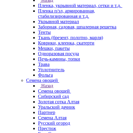
Назад
Пленка, укрывной материал, сетки и т.д.
Пленка п/эл, армированная,
стабилизированная и т.д.
Укрывной материал
Заборная, садовая, шпалерная решетка
Тенты
Ткань (брезент, полотно, марля)
Коврики, клеенка, скатерти
Мешки, пакеты
Одноразовая посуда
Печь-камины, топки
Трава
Уплотнитель
Фольга
Семена овощей
Назад
Семена овощей
Сибирский сад
Золотая сотка Алтая
Уральский дачник
Партнер
Семена Алтая
Русский огород
Престиж