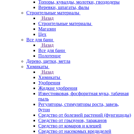
Топоры, кувалды, молотки, гвоздодеры
Веревки, шпагаты, фалы
Строительные материалы
Назад
Строительные материалы
Магазин
Цех
Все для бани
Назад
Все для бани
Полотенце
Дерево, щетки, метла
Химикаты
Назад
Химикаты
Удобрения
Жидкие удобрения
Известняковая, фосфоритная мука, табачная
пыль
Регуляторы, стимуляторы роста, завезь,
бутон
Средство от болезней растений (фунгициды)
Средство от грызунов, тараканов
Средство от комаров и клещей
Средство от насекомых вредиделей