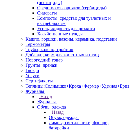
(пестициды)
Средство от сорняков (гербициды)
Сидераты
Компосты, средство для туалетных и
выгребных ям
Уголь, жидкость для розжига
Хозяйственные нужды
Кашпо, горшки, вазоны, керамика, подставки
Термометры
Трубы, колено, тройник
Добавки, корм для животных и птиц
Новогодний товар
Грунты, дренаж
Гвозди
Услуги
Сертификаты
Теплицы:Солнышко+Кроха+Фермер+Удачная+Бриз
Журналы
Назад
Журналы
Обувь, одежда
Назад
Обувь, одежда
Лампы, светильники, фонари,
батарейки