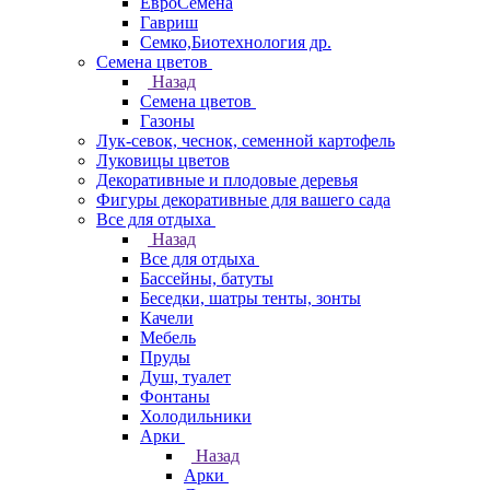
ЕвроСемена
Гавриш
Семко,Биотехнология др.
Семена цветов
Назад
Семена цветов
Газоны
Лук-севок, чеснок, семенной картофель
Луковицы цветов
Декоративные и плодовые деревья
Фигуры декоративные для вашего сада
Все для отдыха
Назад
Все для отдыха
Бассейны, батуты
Беседки, шатры тенты, зонты
Качели
Мебель
Пруды
Душ, туалет
Фонтаны
Холодильники
Арки
Назад
Арки