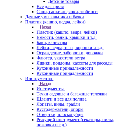
Детские товары
Все для гриля
Сани, санки-ледянки, тюбинги
Дачные умывальники и бачки
Пластик (кашпо, ведра, лейки)
Назад
Пластик (кашпо, ведра, лейки)
Емкости, банки, крышки и т.д.
Баки, канистры
Лейки, ведра, тазы, воронки и т.д.
Ограждение, заборчики, дорожки
Флюгер, указатели ветра
Ящики, поддоны, кассеты для рассады
Кухоннные принадлежности
Кухоннные принадлежности
Инструменты
Назад
Инструменты
Тачки садовые и багажные тележки
Шланги и все для полива
Лопаты, вилы, грабли
Кустодержатели, опоры
Отвертки, плоскогубцы
Режущий инструмент (секаторы, пилы,
ножовки и т.д.)