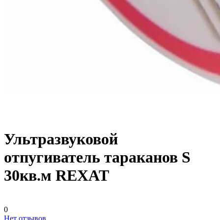
Ультразвуковой
отпугиватель тараканов S
30кв.м REXAT
0
Нет отзывов