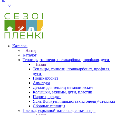
0
Каталог
Назад
Каталог
Теплицы, тоннели, поликарбонат, профиля, дуги
Назад
Теплицы, тоннели, поликарбонат, профиля,
дуги
Поликарбонат
Арматура
Детали для теплиц металлические
Колышки, зажимы, дуги, пластик
Парник, грядки
Ясна,Воля(теплицы,вставки,тонели)+стеллаж
Сборные теплицы
Пленка, укрывной материал, сетки и т.д.