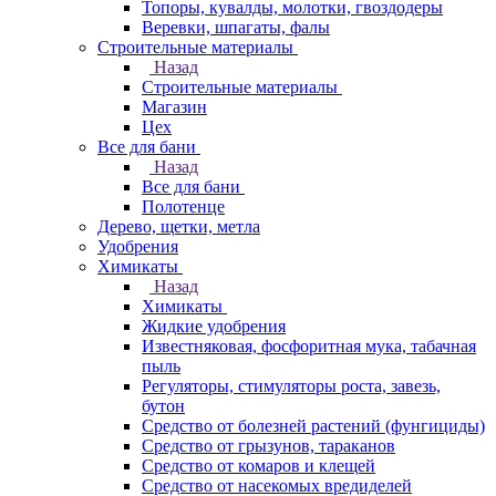
Топоры, кувалды, молотки, гвоздодеры
Веревки, шпагаты, фалы
Строительные материалы
Назад
Строительные материалы
Магазин
Цех
Все для бани
Назад
Все для бани
Полотенце
Дерево, щетки, метла
Удобрения
Химикаты
Назад
Химикаты
Жидкие удобрения
Известняковая, фосфоритная мука, табачная
пыль
Регуляторы, стимуляторы роста, завезь,
бутон
Средство от болезней растений (фунгициды)
Средство от грызунов, тараканов
Средство от комаров и клещей
Средство от насекомых вредиделей