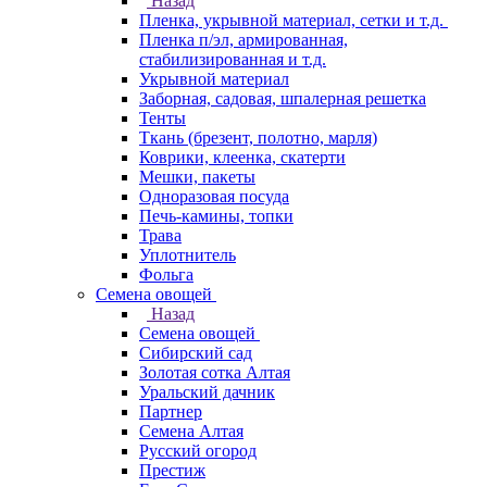
Назад
Пленка, укрывной материал, сетки и т.д.
Пленка п/эл, армированная,
стабилизированная и т.д.
Укрывной материал
Заборная, садовая, шпалерная решетка
Тенты
Ткань (брезент, полотно, марля)
Коврики, клеенка, скатерти
Мешки, пакеты
Одноразовая посуда
Печь-камины, топки
Трава
Уплотнитель
Фольга
Семена овощей
Назад
Семена овощей
Сибирский сад
Золотая сотка Алтая
Уральский дачник
Партнер
Семена Алтая
Русский огород
Престиж