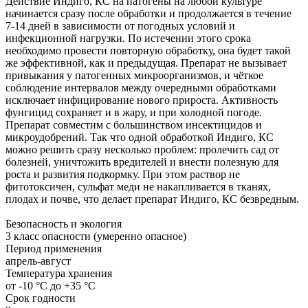
Действие Индиго, КС на патогены на любой культуре
начинается сразу после обработки и продолжается в течение
7-14 дней в зависимости от погодных условий и
инфекционной нагрузки. По истечении этого срока
необходимо провести повторную обработку, она будет такой
же эффективной, как и предыдущая. Препарат не вызывает
привыкания у патогенных микроорганизмов, и чёткое
соблюдение интервалов между очередными обработками
исключает инфицирование нового прироста. Активность
фунгицид сохраняет и в жару, и при холодной погоде.
Препарат совместим с большинством инсектицидов и
микроудобрений. Так что одной обработкой Индиго, КС
можно решить сразу несколько проблем: пролечить сад от
болезней, уничтожить вредителей и внести полезную для
роста и развития подкормку. При этом раствор не
фитотоксичен, сульфат меди не накапливается в тканях,
плодах и почве, что делает препарат Индиго, КС безвредным.
Безопасность и экология
3 класс опасности (умеренно опасное)
Период применения
апрель-август
Температура хранения
от -10 °C до +35 °C
Срок годности