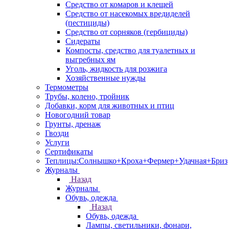
Средство от комаров и клещей
Средство от насекомых вредиделей
(пестициды)
Средство от сорняков (гербициды)
Сидераты
Компосты, средство для туалетных и
выгребных ям
Уголь, жидкость для розжига
Хозяйственные нужды
Термометры
Трубы, колено, тройник
Добавки, корм для животных и птиц
Новогодний товар
Грунты, дренаж
Гвозди
Услуги
Сертификаты
Теплицы:Солнышко+Кроха+Фермер+Удачная+Бриз
Журналы
Назад
Журналы
Обувь, одежда
Назад
Обувь, одежда
Лампы, светильники, фонари,