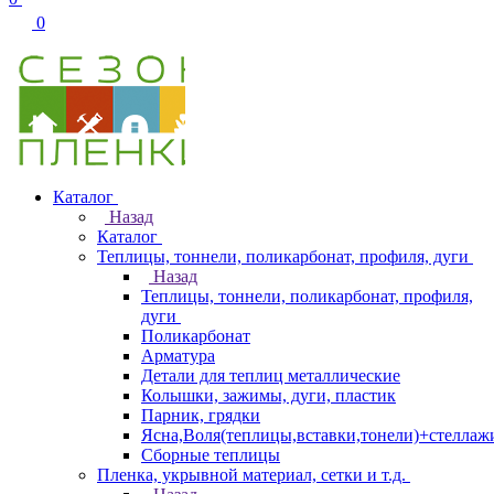
0
Каталог
Назад
Каталог
Теплицы, тоннели, поликарбонат, профиля, дуги
Назад
Теплицы, тоннели, поликарбонат, профиля,
дуги
Поликарбонат
Арматура
Детали для теплиц металлические
Колышки, зажимы, дуги, пластик
Парник, грядки
Ясна,Воля(теплицы,вставки,тонели)+стеллаж
Сборные теплицы
Пленка, укрывной материал, сетки и т.д.