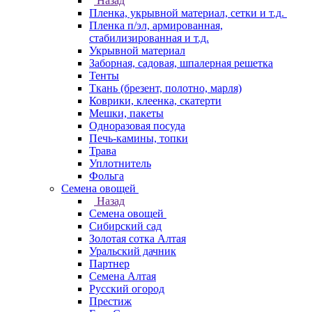
Назад
Пленка, укрывной материал, сетки и т.д.
Пленка п/эл, армированная,
стабилизированная и т.д.
Укрывной материал
Заборная, садовая, шпалерная решетка
Тенты
Ткань (брезент, полотно, марля)
Коврики, клеенка, скатерти
Мешки, пакеты
Одноразовая посуда
Печь-камины, топки
Трава
Уплотнитель
Фольга
Семена овощей
Назад
Семена овощей
Сибирский сад
Золотая сотка Алтая
Уральский дачник
Партнер
Семена Алтая
Русский огород
Престиж