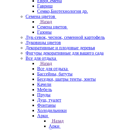
ЕвроСемена
Гавриш
Семко,Биотехнология др.
Семена цветов
Назад
Семена цветов
Газоны
Лук-севок, чеснок, семенной картофель
Луковицы цветов
Декоративные и плодовые деревья
Фигуры декоративные для вашего сада
Все для отдыха
Назад
Все для отдыха
Бассейны, батуты
Беседки, шатры тенты, зонты
Качели
Мебель
Пруды
Душ, туалет
Фонтаны
Холодильники
Арки
Назад
Арки