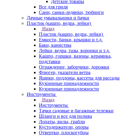
Детские товары
Все для гриля
Сани, санки-ледянки, тюбинги
Дачные умывальники и бачки
Пластик (кашпо, ведра, лейки)
Назад
Пластик (кашпо, ведра, лейки)
Емкости, банки, крышки и т.д.
Баки, канистры
Лейки, ведра, тазы, воронки и т.д.
Кашпо, горшки, вазоны, керамика,
подставки
Ограждение, заборчики, дорожки
Флюгер, указатели ветра
Ящики, поддоны, кассеты для рассады
Кухоннные принадлежности
Кухоннные принадлежности
Инструменты
Назад
Инструменты
Тачки садовые и багажные тележки
Шланги и все для полива
Лопаты, вилы, грабли
Кустодержатели, опоры
Отвертки, плоскогубцы