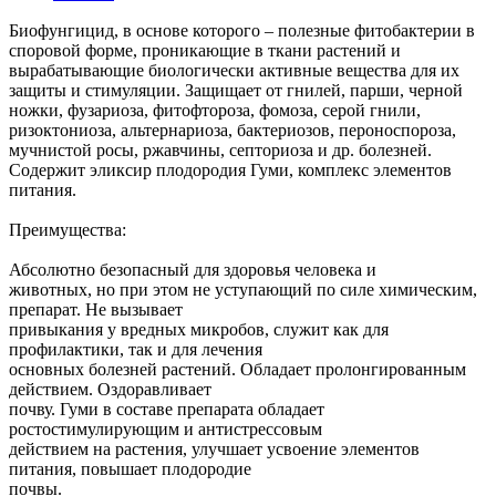
Биофунгицид, в основе которого – полезные фитобактерии в
споровой форме, проникающие в ткани растений и
вырабатывающие биологически активные вещества для их
защиты и стимуляции. Защищает от гнилей, парши, черной
ножки, фузариоза, фитофтороза, фомоза, серой гнили,
ризоктониоза, альтернариоза, бактериозов, пероноспороза,
мучнистой росы, ржавчины, септориоза и др. болезней.
Содержит эликсир плодородия Гуми, комплекс элементов
питания.
Преимущества:
Абсолютно безопасный для здоровья человека и
животных, но при этом не уступающий по силе химическим,
препарат. Не вызывает
привыкания у вредных микробов, служит как для
профилактики, так и для лечения
основных болезней растений. Обладает пролонгированным
действием. Оздоравливает
почву. Гуми в составе препарата обладает
ростостимулирующим и антистрессовым
действием на растения, улучшает усвоение элементов
питания, повышает плодородие
почвы.