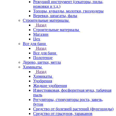
Режущий инструмент (секаторы, пилы,
ножовки и т.д.)
Топоры, кувалды, молотки, гвоздодеры
Веревки, шпагаты, фалы
Строительные материалы
Назад
Строительные материалы
Магазин
Цех
Все для бани
Назад
Все для бани
Полотенце
Дерево, щетки, метла
Химикаты
Назад
Химикаты
Удобрения
Жидкие удобрения
Известняковая, фосфоритная мука, табачная
пыль
Регуляторы, стимуляторы роста, завезь,
бутон
Средство от болезней растений (фунгициды)
Средство от грызунов, тараканов