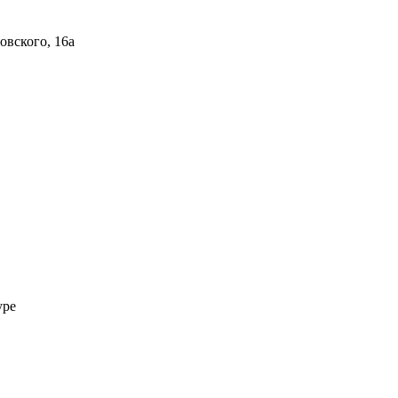
овского, 16а
уре