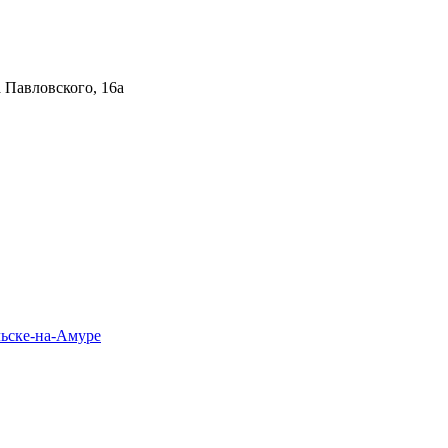
 Павловского, 16а
льске-на-Амуре