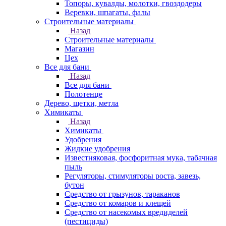
Топоры, кувалды, молотки, гвоздодеры
Веревки, шпагаты, фалы
Строительные материалы
Назад
Строительные материалы
Магазин
Цех
Все для бани
Назад
Все для бани
Полотенце
Дерево, щетки, метла
Химикаты
Назад
Химикаты
Удобрения
Жидкие удобрения
Известняковая, фосфоритная мука, табачная
пыль
Регуляторы, стимуляторы роста, завезь,
бутон
Средство от грызунов, тараканов
Средство от комаров и клещей
Средство от насекомых вредиделей
(пестициды)