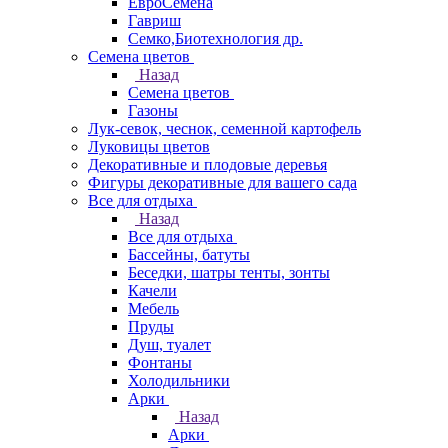
ЕвроСемена
Гавриш
Семко,Биотехнология др.
Семена цветов
Назад
Семена цветов
Газоны
Лук-севок, чеснок, семенной картофель
Луковицы цветов
Декоративные и плодовые деревья
Фигуры декоративные для вашего сада
Все для отдыха
Назад
Все для отдыха
Бассейны, батуты
Беседки, шатры тенты, зонты
Качели
Мебель
Пруды
Душ, туалет
Фонтаны
Холодильники
Арки
Назад
Арки