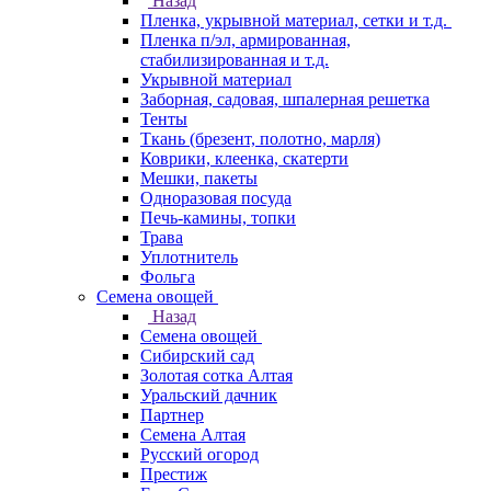
Назад
Пленка, укрывной материал, сетки и т.д.
Пленка п/эл, армированная,
стабилизированная и т.д.
Укрывной материал
Заборная, садовая, шпалерная решетка
Тенты
Ткань (брезент, полотно, марля)
Коврики, клеенка, скатерти
Мешки, пакеты
Одноразовая посуда
Печь-камины, топки
Трава
Уплотнитель
Фольга
Семена овощей
Назад
Семена овощей
Сибирский сад
Золотая сотка Алтая
Уральский дачник
Партнер
Семена Алтая
Русский огород
Престиж