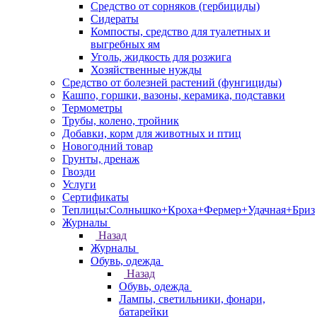
Средство от сорняков (гербициды)
Сидераты
Компосты, средство для туалетных и
выгребных ям
Уголь, жидкость для розжига
Хозяйственные нужды
Средство от болезней растений (фунгициды)
Кашпо, горшки, вазоны, керамика, подставки
Термометры
Трубы, колено, тройник
Добавки, корм для животных и птиц
Новогодний товар
Грунты, дренаж
Гвозди
Услуги
Сертификаты
Теплицы:Солнышко+Кроха+Фермер+Удачная+Бриз
Журналы
Назад
Журналы
Обувь, одежда
Назад
Обувь, одежда
Лампы, светильники, фонари,
батарейки