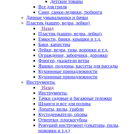
Детские товары
Все для гриля
Сани, санки-ледянки, тюбинги
Дачные умывальники и бачки
Пластик (кашпо, ведра, лейки)
Назад
Пластик (кашпо, ведра, лейки)
Емкости, банки, крышки и т.д.
Баки, канистры
Лейки, ведра, тазы, воронки и т.д.
Ограждение, заборчики, дорожки
Флюгер, указатели ветра
Ящики, поддоны, кассеты для рассады
Кухоннные принадлежности
Кухоннные принадлежности
Инструменты
Назад
Инструменты
Тачки садовые и багажные тележки
Шланги и все для полива
Лопаты, вилы, грабли
Кустодержатели, опоры
Отвертки, плоскогубцы
Режущий инструмент (секаторы, пилы,
ножовки и т.д.)