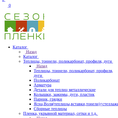
0
Каталог
Назад
Каталог
Теплицы, тоннели, поликарбонат, профиля, дуги
Назад
Теплицы, тоннели, поликарбонат, профиля,
дуги
Поликарбонат
Арматура
Детали для теплиц металлические
Колышки, зажимы, дуги, пластик
Парник, грядки
Ясна,Воля(теплицы,вставки,тонели)+стеллаж
Сборные теплицы
Пленка, укрывной материал, сетки и т.д.