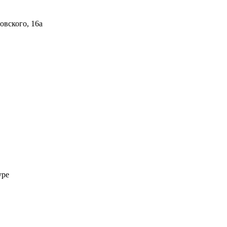
овского, 16а
уре