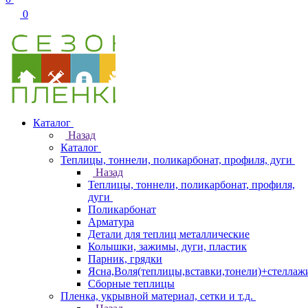
0
Каталог
Назад
Каталог
Теплицы, тоннели, поликарбонат, профиля, дуги
Назад
Теплицы, тоннели, поликарбонат, профиля,
дуги
Поликарбонат
Арматура
Детали для теплиц металлические
Колышки, зажимы, дуги, пластик
Парник, грядки
Ясна,Воля(теплицы,вставки,тонели)+стеллаж
Сборные теплицы
Пленка, укрывной материал, сетки и т.д.