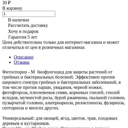
39 ₽
В корзину
В наличии
Рассчитать доставку
Хочу в подарок
Гарантия 5 лет
Цена действительна только для интернет-магазина и может
отличаться от цен в розничных магазинах
Описание
Отзывы
Фитоспорин - М биофунгицид для защиты растений от
грибных и бактериальных болезней. Эффективен против
широкого спектра грибных и бактериальных заболеваний, в
том числе против парши, увядания, черной ножки,
фитофтороза, плесневения семян, корневых гнилей, гнилей
всходов, мучнистой росы, бурой ржавчины, пыльной головни,
пузырчатой головни, альтернариоза, ризоктониоза, фузариоза,
септориоза и многих других.
Универсальный: для овощей, ягод, цветов, трав, плодовых
деревьев и кустарников.