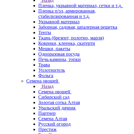
Назад
Пленка, укрывной материал, сетки и т.д.
Пленка п/эл, армированная,
стабилизированная и т.д.
Укрывной материал
Заборная, садовая, шпалерная решетка
Тенты
Ткань (брезент, полотно, марля)
Коврики, клеенка, скатерти
Мешки, пакеты
Одноразовая посуда
Печь-камины, топки
Трава
Уплотнитель
Фольга
Семена овощей
Назад
Семена овощей
Сибирский сад
Золотая сотка Алтая
Уральский дачник
Партнер
Семена Алтая
Русский огород
Престиж