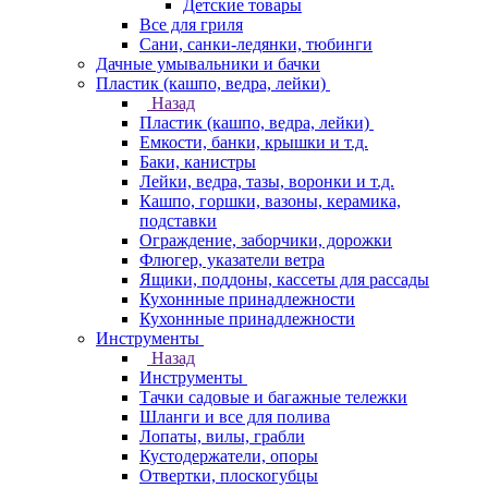
Детские товары
Все для гриля
Сани, санки-ледянки, тюбинги
Дачные умывальники и бачки
Пластик (кашпо, ведра, лейки)
Назад
Пластик (кашпо, ведра, лейки)
Емкости, банки, крышки и т.д.
Баки, канистры
Лейки, ведра, тазы, воронки и т.д.
Кашпо, горшки, вазоны, керамика,
подставки
Ограждение, заборчики, дорожки
Флюгер, указатели ветра
Ящики, поддоны, кассеты для рассады
Кухоннные принадлежности
Кухоннные принадлежности
Инструменты
Назад
Инструменты
Тачки садовые и багажные тележки
Шланги и все для полива
Лопаты, вилы, грабли
Кустодержатели, опоры
Отвертки, плоскогубцы