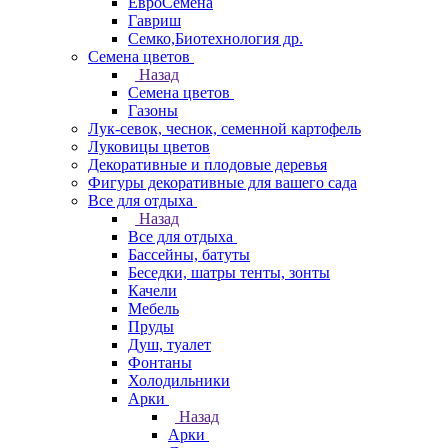
ЕвроСемена
Гавриш
Семко,Биотехнология др.
Семена цветов
Назад
Семена цветов
Газоны
Лук-севок, чеснок, семенной картофель
Луковицы цветов
Декоративные и плодовые деревья
Фигуры декоративные для вашего сада
Все для отдыха
Назад
Все для отдыха
Бассейны, батуты
Беседки, шатры тенты, зонты
Качели
Мебель
Пруды
Душ, туалет
Фонтаны
Холодильники
Арки
Назад
Арки