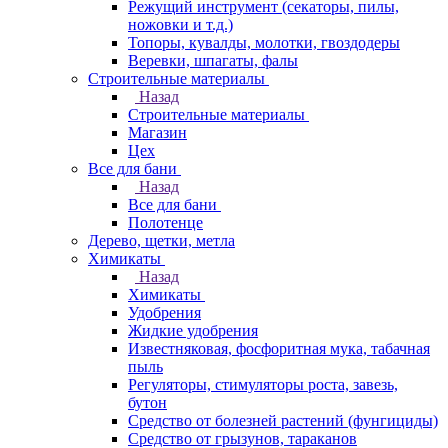
Режущий инструмент (секаторы, пилы,
ножовки и т.д.)
Топоры, кувалды, молотки, гвоздодеры
Веревки, шпагаты, фалы
Строительные материалы
Назад
Строительные материалы
Магазин
Цех
Все для бани
Назад
Все для бани
Полотенце
Дерево, щетки, метла
Химикаты
Назад
Химикаты
Удобрения
Жидкие удобрения
Известняковая, фосфоритная мука, табачная
пыль
Регуляторы, стимуляторы роста, завезь,
бутон
Средство от болезней растений (фунгициды)
Средство от грызунов, тараканов