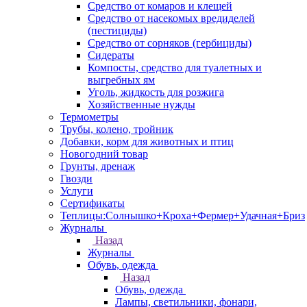
Средство от комаров и клещей
Средство от насекомых вредиделей
(пестициды)
Средство от сорняков (гербициды)
Сидераты
Компосты, средство для туалетных и
выгребных ям
Уголь, жидкость для розжига
Хозяйственные нужды
Термометры
Трубы, колено, тройник
Добавки, корм для животных и птиц
Новогодний товар
Грунты, дренаж
Гвозди
Услуги
Сертификаты
Теплицы:Солнышко+Кроха+Фермер+Удачная+Бриз
Журналы
Назад
Журналы
Обувь, одежда
Назад
Обувь, одежда
Лампы, светильники, фонари,