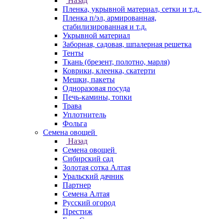
Назад
Пленка, укрывной материал, сетки и т.д.
Пленка п/эл, армированная,
стабилизированная и т.д.
Укрывной материал
Заборная, садовая, шпалерная решетка
Тенты
Ткань (брезент, полотно, марля)
Коврики, клеенка, скатерти
Мешки, пакеты
Одноразовая посуда
Печь-камины, топки
Трава
Уплотнитель
Фольга
Семена овощей
Назад
Семена овощей
Сибирский сад
Золотая сотка Алтая
Уральский дачник
Партнер
Семена Алтая
Русский огород
Престиж