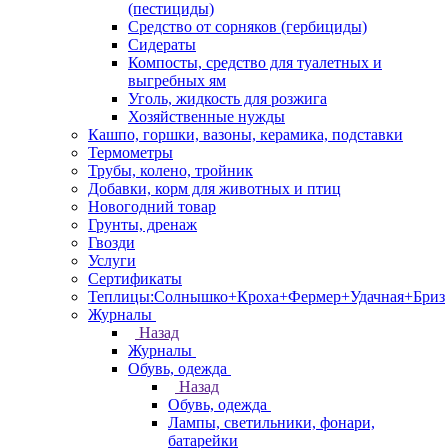
(пестициды)
Средство от сорняков (гербициды)
Сидераты
Компосты, средство для туалетных и
выгребных ям
Уголь, жидкость для розжига
Хозяйственные нужды
Кашпо, горшки, вазоны, керамика, подставки
Термометры
Трубы, колено, тройник
Добавки, корм для животных и птиц
Новогодний товар
Грунты, дренаж
Гвозди
Услуги
Сертификаты
Теплицы:Солнышко+Кроха+Фермер+Удачная+Бриз
Журналы
Назад
Журналы
Обувь, одежда
Назад
Обувь, одежда
Лампы, светильники, фонари,
батарейки