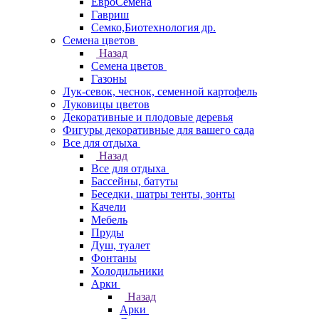
ЕвроСемена
Гавриш
Семко,Биотехнология др.
Семена цветов
Назад
Семена цветов
Газоны
Лук-севок, чеснок, семенной картофель
Луковицы цветов
Декоративные и плодовые деревья
Фигуры декоративные для вашего сада
Все для отдыха
Назад
Все для отдыха
Бассейны, батуты
Беседки, шатры тенты, зонты
Качели
Мебель
Пруды
Душ, туалет
Фонтаны
Холодильники
Арки
Назад
Арки