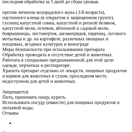
последняя обработка за 5 дней до сбора урожая.
против личинок колорадского жука ( I-II возраста),
паутинного клеща (в открытом и защищенном грунте),
гусениц капустной совки, капустной и репной белянок,
капустной моли, огневок, яблонной и садовой моли,
боярышницы, листоверток, шелкопрядов, пядениц, лугового
мотылька и др. на картофеле, различных овощных и
плодовых, ягодных культурах и винограде
Меры безопасности при использовании препарата
Обработку проводить в отсутствие детей и животных.
Работать в специально предназначенной для этой цели
одежде, перчатках и респираторе.
Хранить препарат отдельно от лекарств, пищевых продуктов
и кормов для животных в сухом, прохладном месте,
недоступном для детей и животных.
Запрещается:
Пить, принимать пищу, курить.
Использовать посуду (емкости) для пищевых продуктов и
питьевой воды.
Отзывы