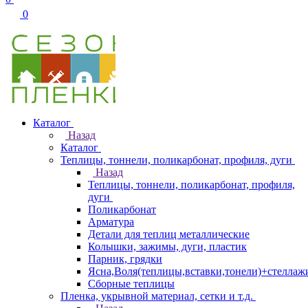
0
Каталог
Назад
Каталог
Теплицы, тоннели, поликарбонат, профиля, дуги
Назад
Теплицы, тоннели, поликарбонат, профиля,
дуги
Поликарбонат
Арматура
Детали для теплиц металлические
Колышки, зажимы, дуги, пластик
Парник, грядки
Ясна,Воля(теплицы,вставки,тонели)+стеллаж
Сборные теплицы
Пленка, укрывной материал, сетки и т.д.