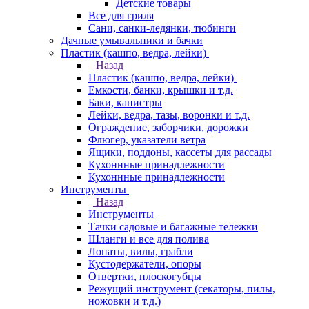
Детские товары
Все для гриля
Сани, санки-ледянки, тюбинги
Дачные умывальники и бачки
Пластик (кашпо, ведра, лейки)
Назад
Пластик (кашпо, ведра, лейки)
Емкости, банки, крышки и т.д.
Баки, канистры
Лейки, ведра, тазы, воронки и т.д.
Ограждение, заборчики, дорожки
Флюгер, указатели ветра
Ящики, поддоны, кассеты для рассады
Кухоннные принадлежности
Кухоннные принадлежности
Инструменты
Назад
Инструменты
Тачки садовые и багажные тележки
Шланги и все для полива
Лопаты, вилы, грабли
Кустодержатели, опоры
Отвертки, плоскогубцы
Режущий инструмент (секаторы, пилы,
ножовки и т.д.)