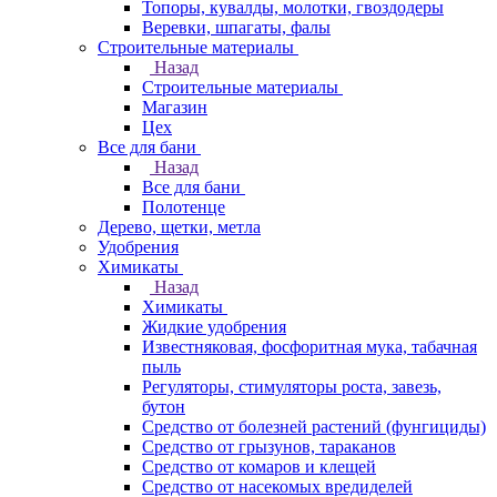
Топоры, кувалды, молотки, гвоздодеры
Веревки, шпагаты, фалы
Строительные материалы
Назад
Строительные материалы
Магазин
Цех
Все для бани
Назад
Все для бани
Полотенце
Дерево, щетки, метла
Удобрения
Химикаты
Назад
Химикаты
Жидкие удобрения
Известняковая, фосфоритная мука, табачная
пыль
Регуляторы, стимуляторы роста, завезь,
бутон
Средство от болезней растений (фунгициды)
Средство от грызунов, тараканов
Средство от комаров и клещей
Средство от насекомых вредиделей