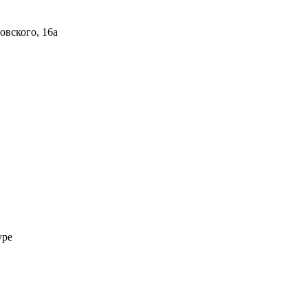
овского, 16а
уре