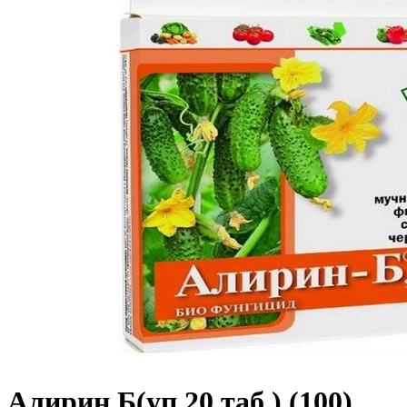
Алирин Б(уп.20 таб.) (100)