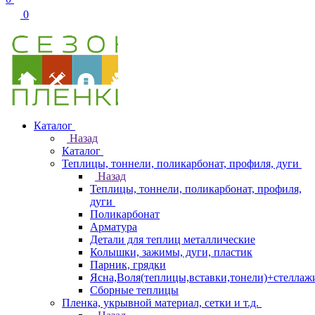
0
Каталог
Назад
Каталог
Теплицы, тоннели, поликарбонат, профиля, дуги
Назад
Теплицы, тоннели, поликарбонат, профиля,
дуги
Поликарбонат
Арматура
Детали для теплиц металлические
Колышки, зажимы, дуги, пластик
Парник, грядки
Ясна,Воля(теплицы,вставки,тонели)+стеллаж
Сборные теплицы
Пленка, укрывной материал, сетки и т.д.