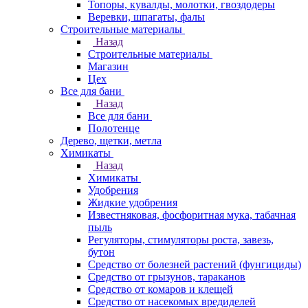
Топоры, кувалды, молотки, гвоздодеры
Веревки, шпагаты, фалы
Строительные материалы
Назад
Строительные материалы
Магазин
Цех
Все для бани
Назад
Все для бани
Полотенце
Дерево, щетки, метла
Химикаты
Назад
Химикаты
Удобрения
Жидкие удобрения
Известняковая, фосфоритная мука, табачная
пыль
Регуляторы, стимуляторы роста, завезь,
бутон
Средство от болезней растений (фунгициды)
Средство от грызунов, тараканов
Средство от комаров и клещей
Средство от насекомых вредиделей