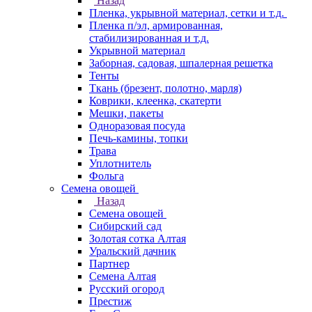
Назад
Пленка, укрывной материал, сетки и т.д.
Пленка п/эл, армированная,
стабилизированная и т.д.
Укрывной материал
Заборная, садовая, шпалерная решетка
Тенты
Ткань (брезент, полотно, марля)
Коврики, клеенка, скатерти
Мешки, пакеты
Одноразовая посуда
Печь-камины, топки
Трава
Уплотнитель
Фольга
Семена овощей
Назад
Семена овощей
Сибирский сад
Золотая сотка Алтая
Уральский дачник
Партнер
Семена Алтая
Русский огород
Престиж