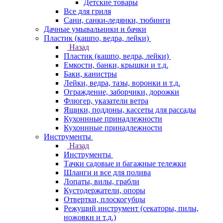
Детские товары
Все для гриля
Сани, санки-ледянки, тюбинги
Дачные умывальники и бачки
Пластик (кашпо, ведра, лейки)
Назад
Пластик (кашпо, ведра, лейки)
Емкости, банки, крышки и т.д.
Баки, канистры
Лейки, ведра, тазы, воронки и т.д.
Ограждение, заборчики, дорожки
Флюгер, указатели ветра
Ящики, поддоны, кассеты для рассады
Кухоннные принадлежности
Кухоннные принадлежности
Инструменты
Назад
Инструменты
Тачки садовые и багажные тележки
Шланги и все для полива
Лопаты, вилы, грабли
Кустодержатели, опоры
Отвертки, плоскогубцы
Режущий инструмент (секаторы, пилы,
ножовки и т.д.)