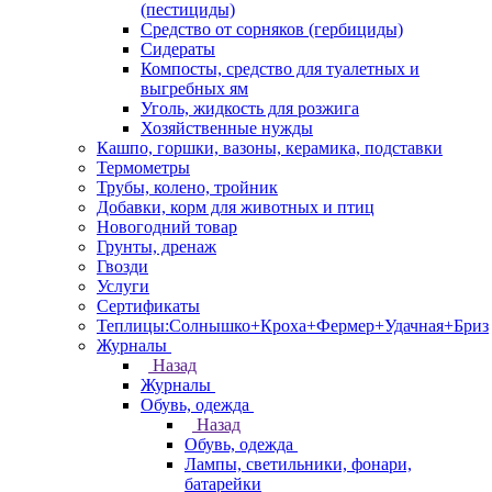
(пестициды)
Средство от сорняков (гербициды)
Сидераты
Компосты, средство для туалетных и
выгребных ям
Уголь, жидкость для розжига
Хозяйственные нужды
Кашпо, горшки, вазоны, керамика, подставки
Термометры
Трубы, колено, тройник
Добавки, корм для животных и птиц
Новогодний товар
Грунты, дренаж
Гвозди
Услуги
Сертификаты
Теплицы:Солнышко+Кроха+Фермер+Удачная+Бриз
Журналы
Назад
Журналы
Обувь, одежда
Назад
Обувь, одежда
Лампы, светильники, фонари,
батарейки