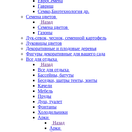
ЕвроСемена
Гавриш
Семко,Биотехнология др.
Семена цветов
Назад
Семена цветов
Газоны
Лук-севок, чеснок, семенной картофель
Луковицы цветов
Декоративные и плодовые деревья
Фигуры декоративные для вашего сада
Все для отдыха
Назад
Все для отдыха
Бассейны, батуты
Беседки, шатры тенты, зонты
Качели
Мебель
Пруды
Душ, туалет
Фонтаны
Холодильники
Арки
Назад
Арки