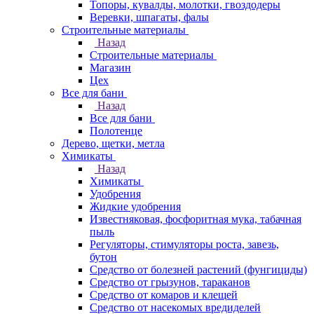
Топоры, кувалды, молотки, гвоздодеры
Веревки, шпагаты, фалы
Строительные материалы
Назад
Строительные материалы
Магазин
Цех
Все для бани
Назад
Все для бани
Полотенце
Дерево, щетки, метла
Химикаты
Назад
Химикаты
Удобрения
Жидкие удобрения
Известняковая, фосфоритная мука, табачная
пыль
Регуляторы, стимуляторы роста, завезь,
бутон
Средство от болезней растений (фунгициды)
Средство от грызунов, тараканов
Средство от комаров и клещей
Средство от насекомых вредиделей