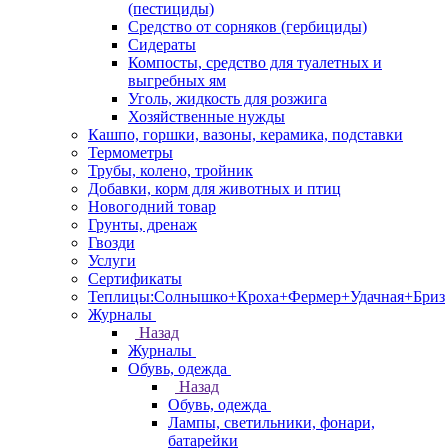
(пестициды)
Средство от сорняков (гербициды)
Сидераты
Компосты, средство для туалетных и
выгребных ям
Уголь, жидкость для розжига
Хозяйственные нужды
Кашпо, горшки, вазоны, керамика, подставки
Термометры
Трубы, колено, тройник
Добавки, корм для животных и птиц
Новогодний товар
Грунты, дренаж
Гвозди
Услуги
Сертификаты
Теплицы:Солнышко+Кроха+Фермер+Удачная+Бриз
Журналы
Назад
Журналы
Обувь, одежда
Назад
Обувь, одежда
Лампы, светильники, фонари,
батарейки