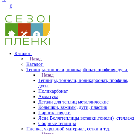
0
Каталог
Назад
Каталог
Теплицы, тоннели, поликарбонат, профиля, дуги
Назад
Теплицы, тоннели, поликарбонат, профиля,
дуги
Поликарбонат
Арматура
Детали для теплиц металлические
Колышки, зажимы, дуги, пластик
Парник, грядки
Ясна,Воля(теплицы,вставки,тонели)+стеллаж
Сборные теплицы
Пленка, укрывной материал, сетки и т.д.