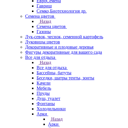
ЕвроСемена
Гавриш
Семко,Биотехнология др.
Семена цветов
Назад
Семена цветов
Газоны
Лук-севок, чеснок, семенной картофель
Луковицы цветов
Декоративные и плодовые деревья
Фигуры декоративные для вашего сада
Все для отдыха
Назад
Все для отдыха
Бассейны, батуты
Беседки, шатры тенты, зонты
Качели
Мебель
Пруды
Душ, туалет
Фонтаны
Холодильники
Арки
Назад
Арки