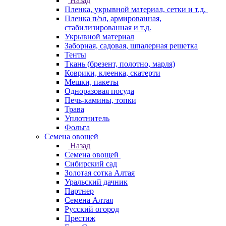
Назад
Пленка, укрывной материал, сетки и т.д.
Пленка п/эл, армированная,
стабилизированная и т.д.
Укрывной материал
Заборная, садовая, шпалерная решетка
Тенты
Ткань (брезент, полотно, марля)
Коврики, клеенка, скатерти
Мешки, пакеты
Одноразовая посуда
Печь-камины, топки
Трава
Уплотнитель
Фольга
Семена овощей
Назад
Семена овощей
Сибирский сад
Золотая сотка Алтая
Уральский дачник
Партнер
Семена Алтая
Русский огород
Престиж