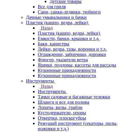
Детские товары
Все для гриля
Сани, санки-ледянки, тюбинги
Дачные умывальники и бачки
Пластик (кашпо, ведра, лейки)
Назад
Пластик (кашпо, ведра, лейки)
Емкости, банки, крышки и т.д.
Баки, канистры
Лейки, ведра, тазы, воронки и т.д.
Ограждение, заборчики, дорожки
Флюгер, указатели ветра
Ящики, поддоны, кассеты для рассады
Кухоннные принадлежности
Кухоннные принадлежности
Инструменты
Назад
Инструменты
Тачки садовые и багажные тележки
Шланги и все для полива
Лопаты, вилы, грабли
Кустодержатели, опоры
Отвертки, плоскогубцы
Режущий инструмент (секаторы, пилы,
ножовки и т.д.)