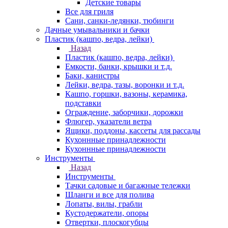
Детские товары
Все для гриля
Сани, санки-ледянки, тюбинги
Дачные умывальники и бачки
Пластик (кашпо, ведра, лейки)
Назад
Пластик (кашпо, ведра, лейки)
Емкости, банки, крышки и т.д.
Баки, канистры
Лейки, ведра, тазы, воронки и т.д.
Кашпо, горшки, вазоны, керамика,
подставки
Ограждение, заборчики, дорожки
Флюгер, указатели ветра
Ящики, поддоны, кассеты для рассады
Кухоннные принадлежности
Кухоннные принадлежности
Инструменты
Назад
Инструменты
Тачки садовые и багажные тележки
Шланги и все для полива
Лопаты, вилы, грабли
Кустодержатели, опоры
Отвертки, плоскогубцы