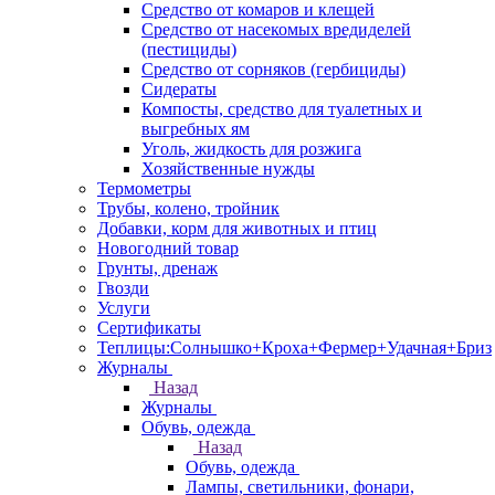
Средство от комаров и клещей
Средство от насекомых вредиделей
(пестициды)
Средство от сорняков (гербициды)
Сидераты
Компосты, средство для туалетных и
выгребных ям
Уголь, жидкость для розжига
Хозяйственные нужды
Термометры
Трубы, колено, тройник
Добавки, корм для животных и птиц
Новогодний товар
Грунты, дренаж
Гвозди
Услуги
Сертификаты
Теплицы:Солнышко+Кроха+Фермер+Удачная+Бриз
Журналы
Назад
Журналы
Обувь, одежда
Назад
Обувь, одежда
Лампы, светильники, фонари,