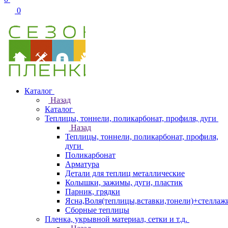
0
Каталог
Назад
Каталог
Теплицы, тоннели, поликарбонат, профиля, дуги
Назад
Теплицы, тоннели, поликарбонат, профиля,
дуги
Поликарбонат
Арматура
Детали для теплиц металлические
Колышки, зажимы, дуги, пластик
Парник, грядки
Ясна,Воля(теплицы,вставки,тонели)+стеллаж
Сборные теплицы
Пленка, укрывной материал, сетки и т.д.