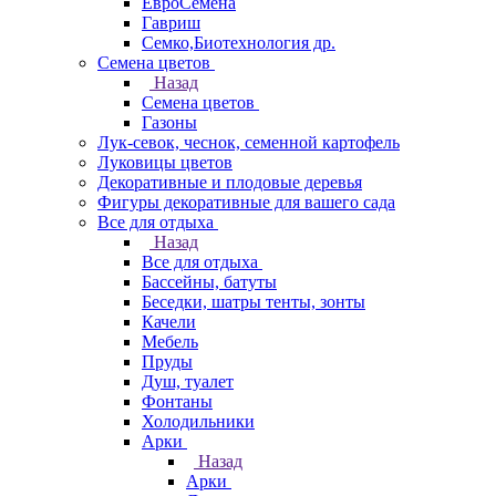
ЕвроСемена
Гавриш
Семко,Биотехнология др.
Семена цветов
Назад
Семена цветов
Газоны
Лук-севок, чеснок, семенной картофель
Луковицы цветов
Декоративные и плодовые деревья
Фигуры декоративные для вашего сада
Все для отдыха
Назад
Все для отдыха
Бассейны, батуты
Беседки, шатры тенты, зонты
Качели
Мебель
Пруды
Душ, туалет
Фонтаны
Холодильники
Арки
Назад
Арки