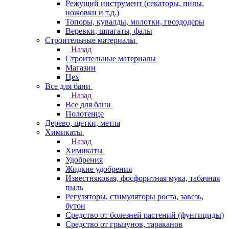
Режущий инструмент (секаторы, пилы,
ножовки и т.д.)
Топоры, кувалды, молотки, гвоздодеры
Веревки, шпагаты, фалы
Строительные материалы
Назад
Строительные материалы
Магазин
Цех
Все для бани
Назад
Все для бани
Полотенце
Дерево, щетки, метла
Химикаты
Назад
Химикаты
Удобрения
Жидкие удобрения
Известняковая, фосфоритная мука, табачная
пыль
Регуляторы, стимуляторы роста, завезь,
бутон
Средство от болезней растений (фунгициды)
Средство от грызунов, тараканов