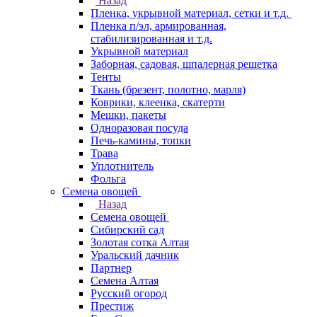
Назад
Пленка, укрывной материал, сетки и т.д.
Пленка п/эл, армированная,
стабилизированная и т.д.
Укрывной материал
Заборная, садовая, шпалерная решетка
Тенты
Ткань (брезент, полотно, марля)
Коврики, клеенка, скатерти
Мешки, пакеты
Одноразовая посуда
Печь-камины, топки
Трава
Уплотнитель
Фольга
Семена овощей
Назад
Семена овощей
Сибирский сад
Золотая сотка Алтая
Уральский дачник
Партнер
Семена Алтая
Русский огород
Престиж