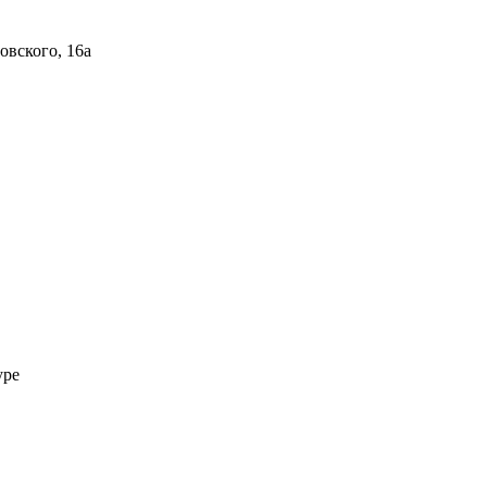
овского, 16а
уре