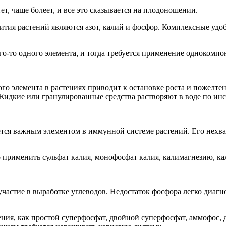
ет, чаще болеет, и все это сказывается на плодоношении.
тия растений являются азот, калий и фосфор. Комплексные удоб
о-то одного элемента, и тогда требуется применение однокомпо
того элемента в растениях приводит к остановке роста и пожелт
. Жидкие или гранулированные средства растворяют в воде по и
яется важным элементом в иммунной системе растений. Его нехв
 применить сульфат калия, монофосфат калия, калимагнезию, 
частие в выработке углеводов. Недостаток фосфора легко диагн
ния, как простой суперфосфат, двойной суперфосфат, аммофос,