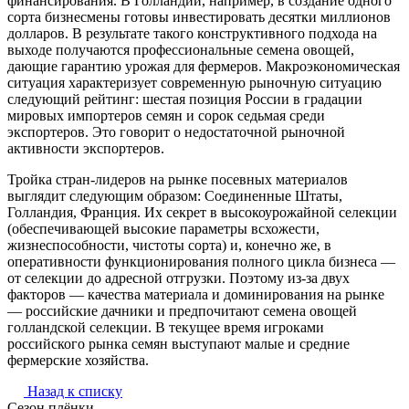
финансирования. В Голландии, например, в создание одного
сорта бизнесмены готовы инвестировать десятки миллионов
долларов. В результате такого конструктивного подхода на
выходе получаются профессиональные семена овощей,
дающие гарантию урожая для фермеров. Макроэкономическая
ситуация характеризует современную рыночную ситуацию
следующий рейтинг: шестая позиция России в градации
мировых импортеров семян и сорок седьмая среди
экспортеров. Это говорит о недостаточной рыночной
активности экспортеров.
Тройка стран-лидеров на рынке посевных материалов
выглядит следующим образом: Соединенные Штаты,
Голландия, Франция. Их секрет в высокоурожайной селекции
(обеспечивающей высокие параметры всхожести,
жизнеспособности, чистоты сорта) и, конечно же, в
оперативности функционирования полного цикла бизнеса —
от селекции до адресной отгрузки. Поэтому из-за двух
факторов — качества материала и доминирования на рынке
— российские дачники и предпочитают семена овощей
голландской селекции. В текущее время игроками
российского рынка семян выступают малые и средние
фермерские хозяйства.
Назад к списку
Сезон плёнки