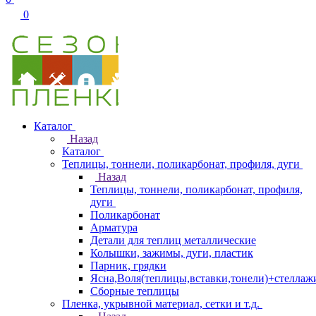
0
Каталог
Назад
Каталог
Теплицы, тоннели, поликарбонат, профиля, дуги
Назад
Теплицы, тоннели, поликарбонат, профиля,
дуги
Поликарбонат
Арматура
Детали для теплиц металлические
Колышки, зажимы, дуги, пластик
Парник, грядки
Ясна,Воля(теплицы,вставки,тонели)+стеллаж
Сборные теплицы
Пленка, укрывной материал, сетки и т.д.