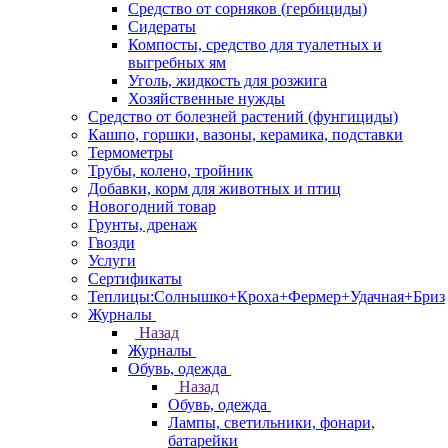
Средство от сорняков (гербициды)
Сидераты
Компосты, средство для туалетных и
выгребных ям
Уголь, жидкость для розжига
Хозяйственные нужды
Средство от болезней растений (фунгициды)
Кашпо, горшки, вазоны, керамика, подставки
Термометры
Трубы, колено, тройник
Добавки, корм для животных и птиц
Новогодний товар
Грунты, дренаж
Гвозди
Услуги
Сертификаты
Теплицы:Солнышко+Кроха+Фермер+Удачная+Бриз
Журналы
Назад
Журналы
Обувь, одежда
Назад
Обувь, одежда
Лампы, светильники, фонари,
батарейки