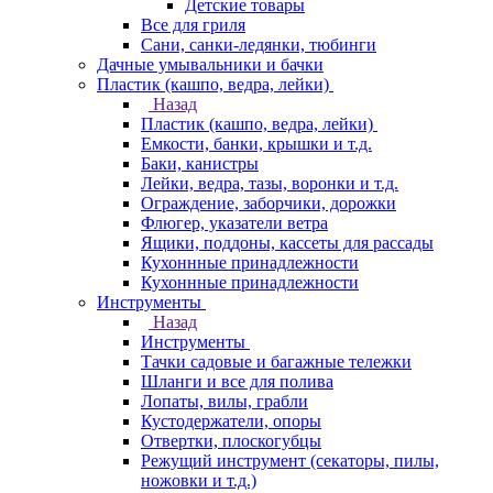
Детские товары
Все для гриля
Сани, санки-ледянки, тюбинги
Дачные умывальники и бачки
Пластик (кашпо, ведра, лейки)
Назад
Пластик (кашпо, ведра, лейки)
Емкости, банки, крышки и т.д.
Баки, канистры
Лейки, ведра, тазы, воронки и т.д.
Ограждение, заборчики, дорожки
Флюгер, указатели ветра
Ящики, поддоны, кассеты для рассады
Кухоннные принадлежности
Кухоннные принадлежности
Инструменты
Назад
Инструменты
Тачки садовые и багажные тележки
Шланги и все для полива
Лопаты, вилы, грабли
Кустодержатели, опоры
Отвертки, плоскогубцы
Режущий инструмент (секаторы, пилы,
ножовки и т.д.)