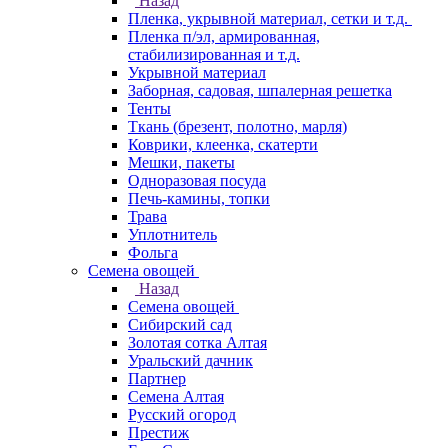
Назад
Пленка, укрывной материал, сетки и т.д.
Пленка п/эл, армированная,
стабилизированная и т.д.
Укрывной материал
Заборная, садовая, шпалерная решетка
Тенты
Ткань (брезент, полотно, марля)
Коврики, клеенка, скатерти
Мешки, пакеты
Одноразовая посуда
Печь-камины, топки
Трава
Уплотнитель
Фольга
Семена овощей
Назад
Семена овощей
Сибирский сад
Золотая сотка Алтая
Уральский дачник
Партнер
Семена Алтая
Русский огород
Престиж