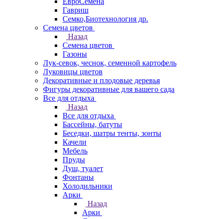
ЕвроСемена
Гавриш
Семко,Биотехнология др.
Семена цветов
Назад
Семена цветов
Газоны
Лук-севок, чеснок, семенной картофель
Луковицы цветов
Декоративные и плодовые деревья
Фигуры декоративные для вашего сада
Все для отдыха
Назад
Все для отдыха
Бассейны, батуты
Беседки, шатры тенты, зонты
Качели
Мебель
Пруды
Душ, туалет
Фонтаны
Холодильники
Арки
Назад
Арки