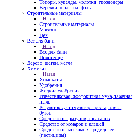
Топоры, кувалды, молотки, гвоздодеры
Веревки, шпагаты, фалы
Строительные материалы
Назад
Строительные материалы
Магазин
Цех
Все для бани
Назад
Все для бани
Полотенце
Дерево, щетки, метла
Химикаты
Назад
Химикаты
Удобрения
Жидкие удобрения
Известняковая, фосфоритная мука, табачная
пыль
Регуляторы, стимуляторы роста, завезь,
бутон
Средство от грызунов, тараканов
Средство от комаров и клещей
Средство от насекомых вредиделей
(пестициды)