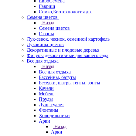
ЕвроСемена
Гавриш
Семко,Биотехнология др.
Семена цветов
Назад
Семена цветов
Газоны
Лук-севок, чеснок, семенной картофель
Луковицы цветов
Декоративные и плодовые деревья
Фигуры декоративные для вашего сада
Все для отдыха
Назад
Все для отдыха
Бассейны, батуты
Беседки, шатры тенты, зонты
Качели
Мебель
Пруды
Душ, туалет
Фонтаны
Холодильники
Арки
Назад
Арки