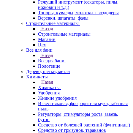
Режущий инструмент (секаторы, пилы,
ножовки и т.д.)
Топоры, кувалды, молотки, гвоздодеры
Веревки, шпагаты, фалы
Строительные материалы
Назад
Строительные материалы
Магазин
Цех
Все для бани
Назад
Все для бани
Полотенце
Дерево, щетки, метла
Химикаты
Назад
Химикаты
Удобрения
Жидкие удобрения
Известняковая, фосфоритная мука, табачная
пыль
Регуляторы, стимуляторы роста, завезь,
бутон
Средство от болезней растений (фунгициды)
Средство от грызунов, тараканов