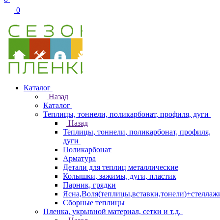
0
Каталог
Назад
Каталог
Теплицы, тоннели, поликарбонат, профиля, дуги
Назад
Теплицы, тоннели, поликарбонат, профиля,
дуги
Поликарбонат
Арматура
Детали для теплиц металлические
Колышки, зажимы, дуги, пластик
Парник, грядки
Ясна,Воля(теплицы,вставки,тонели)+стеллаж
Сборные теплицы
Пленка, укрывной материал, сетки и т.д.