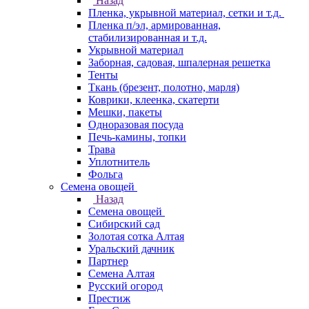
Назад
Пленка, укрывной материал, сетки и т.д.
Пленка п/эл, армированная,
стабилизированная и т.д.
Укрывной материал
Заборная, садовая, шпалерная решетка
Тенты
Ткань (брезент, полотно, марля)
Коврики, клеенка, скатерти
Мешки, пакеты
Одноразовая посуда
Печь-камины, топки
Трава
Уплотнитель
Фольга
Семена овощей
Назад
Семена овощей
Сибирский сад
Золотая сотка Алтая
Уральский дачник
Партнер
Семена Алтая
Русский огород
Престиж