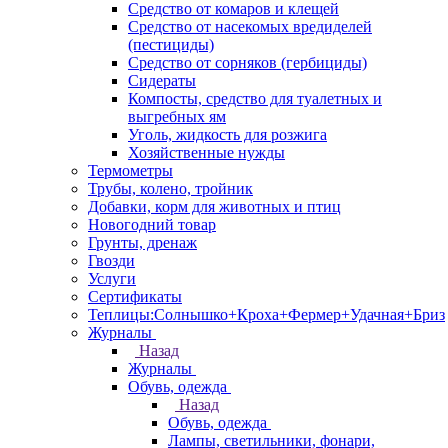
Средство от комаров и клещей
Средство от насекомых вредиделей
(пестициды)
Средство от сорняков (гербициды)
Сидераты
Компосты, средство для туалетных и
выгребных ям
Уголь, жидкость для розжига
Хозяйственные нужды
Термометры
Трубы, колено, тройник
Добавки, корм для животных и птиц
Новогодний товар
Грунты, дренаж
Гвозди
Услуги
Сертификаты
Теплицы:Солнышко+Кроха+Фермер+Удачная+Бриз
Журналы
Назад
Журналы
Обувь, одежда
Назад
Обувь, одежда
Лампы, светильники, фонари,