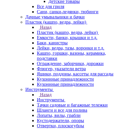
Детские товары
Все для гриля
Сани, санки-ледянки, тюбинги
Дачные умывальники и бачки
Пластик (кашпо, ведра, лейки)
Назад
Пластик (кашпо, ведра, лейки)
Емкости, банки, крышки и т.д.
Баки, канистры
Лейки, ведра, тазы, воронки и т.д.
Кашпо, горшки, вазоны, керамика,
подставки
Ограждение, заборчики, дорожки
Флюгер, указатели ветра
Ящики, поддоны, кассеты для рассады
Кухоннные принадлежности
Кухоннные принадлежности
Инструменты
Назад
Инструменты
Тачки садовые и багажные тележки
Шланги и все для полива
Лопаты, вилы, грабли
Кустодержатели, опоры
Отвертки, плоскогубцы