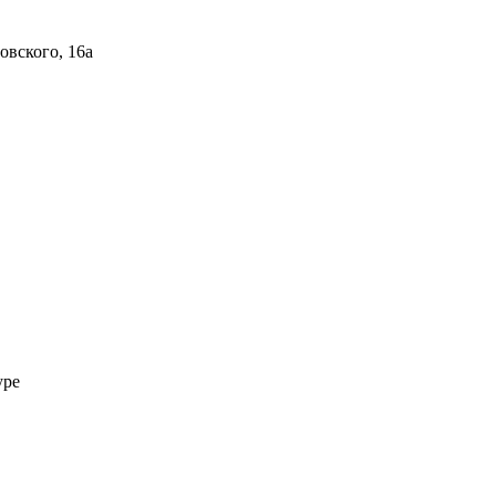
овского, 16а
уре